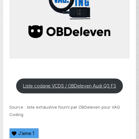
Liste codage VCDS / OBDeleven Audi Q3 F3
Source : liste exhaustive fourni par OBDeleven pour VAG
Coding
J’aime
1