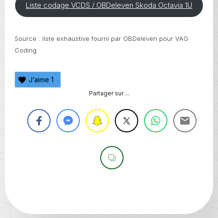
Liste codage VCDS / OBDeleven Skoda Octavia 1U
Source : liste exhaustive fourni par OBDeleven pour VAG
Coding
J’aime
1
Partager sur ...