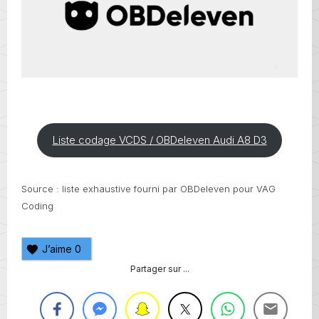
Liste codage VCDS / OBDeleven Audi A8 D3
Source : liste exhaustive fourni par OBDeleven pour VAG
Coding
J’aime
0
Partager sur ...