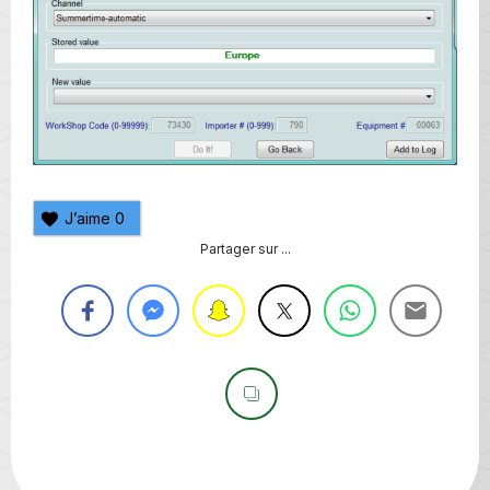
J’aime
0
Partager sur ...