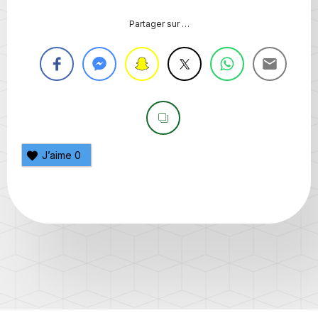
Partager sur …
J’aime
0