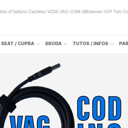
ivation d'Options Cachées VCDS VAG-COM OBDeleven VCP Tuto C
SEAT / CUPRA
SKODA
TUTOS / INFOS
PA
ROK
ALHAMBRA
CITIGO
ACTIVATION
(7N)
(1S)
APP
CONNECT
ON
ALTEA
ENYAQ
CARPLAY
(5P)
(NY)
LOGICIELS
LE
ARONA
FABIA
VAG
(KJ)
(6Y)
DÉBLOCAGE
DY
AROSA
FABIA
CABLE
(6H)
(5J)
VCDS
VAG-
ATECA
FABIA
COM