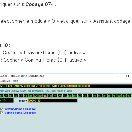
CONTRÔLE
liquer sur «
Codage 07
« .
DE
OCCO
PRESSION
électionner le module « 0 » et cliquer sur « Assistant codage
TURBO
RAN
RÉINITIALISATION
DE
LA
t
10
:
PRESSION
S
: Cocher « Leaving-Home (LH) active »
DES
: Cocher « Coming-Home (CH) active »
PNEUS
RÉINITIALISATION
/
RESET
DSG
O
VÉRIFIER
LE
AN
NOMBRE
DE
AN
LAUNCH
CONTROL