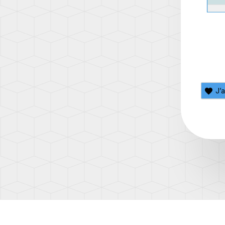
(AD1)
TOUA
(7L)
TOUA
(7P)
TOUA
3
J’
(CR)
TOU
(1T)
TOU
(1T3)
TOU
(2T)
TRAN
(T4/T
TRAN