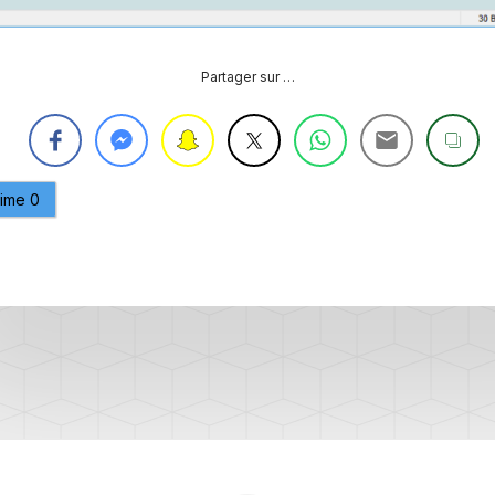
PURGE
REG
DU
CIRCUIT
Partager sur …
DE
REG
REFROIDISSEMENT
CONTRÔLE
REG
DES
VALEURS
aime
0
DES
INJECTEURS
RAN
ADAPTATION
VALEUR
RAN
CORRECTION
INJECTEUR
RAN
COMMON
RAIL
SPORTER
RÉGLAGE
5)
DE
BASE
SPORTER
DU