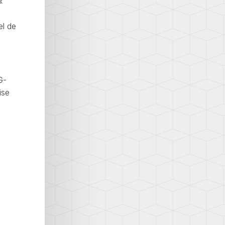
«
el de
G-
ise