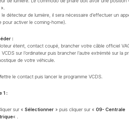
eur de lumière. Le commodo de phare doit avoir une position 
CODAGE
AT
 ».
REMISE
le détecteur de lumière, il sera nécessaire d’effectuer un app
À
TON
e pour activer le coming-home).
ZÉRO
ENTRETIEN
VIDANGE
éder :
oteur éteint, contact coupé, brancher votre câble officiel VA
QU’EST-
CE
CDS sur l’ordinateur puis brancher l’autre extrémité sur la pr
QUE
nostique de votre véhicule.
LA
PROTECTION
SFD
ettre le contact puis lancer le programme VCDS.
?
CONTRÔLER
 1 :
LE
KILOMÉTRAGE
liquer sur «
Sélectionner
» puis cliquer sur «
09- Centrale
RÉGÉNÉRATION
trique
« .
DU
FAP