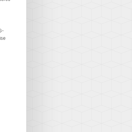
G-
ise