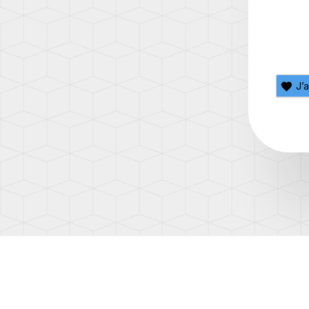
(AD1)
TOUA
(7L)
TOUA
(7P)
J’
TOUA
3
(CR)
TOU
(1T)
TOU
(1T3)
TOU
(2T)
TRAN
(T4/T
TRAN