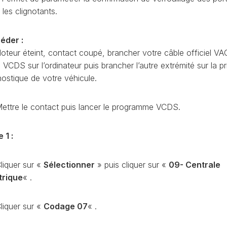
CODAGE
AT
les clignotants.
REMISE
À
TON
éder :
ZÉRO
oteur éteint, contact coupé, brancher votre câble officiel VA
ENTRETIEN
VIDANGE
CDS sur l’ordinateur puis brancher l’autre extrémité sur la pr
nostique de votre véhicule.
QU’EST-
CE
QUE
ettre le contact puis lancer le programme VCDS.
LA
PROTECTION
SFD
 1 :
?
CONTRÔLER
liquer sur «
Sélectionner
» puis cliquer sur «
09- Centrale
LE
trique
« .
KILOMÉTRAGE
RÉGÉNÉRATION
liquer sur «
Codage 07
« .
DU
FAP