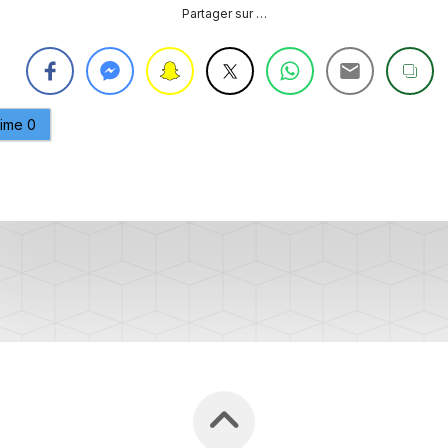
Partager sur …
PURGE
REG
DU
CIRCUIT
DE
REG
REFROIDISSEMENT
aime
0
CONTRÔLE
REG
DES
VALEURS
DES
INJECTEURS
RAN
ADAPTATION
VALEUR
RAN
CORRECTION
INJECTEUR
RAN
COMMON
RAIL
SPORTER
RÉGLAGE
5)
DE
BASE
SPORTER
DU