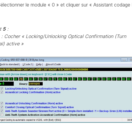
CONTRÔLE
électionner le module « 0 » et cliquer sur « Assistant codage
DE
OCCO
PRESSION
TURBO
t
5
:
RAN
RÉINITIALISATION
: Cocher « Locking/Unlocking Optical Confirmation (Turn
DE
al) active »
LA
PRESSION
S
DES
PNEUS
RÉINITIALISATION
/
RESET
DSG
O
VÉRIFIER
LE
AN
NOMBRE
DE
AN
LAUNCH
CONTROL