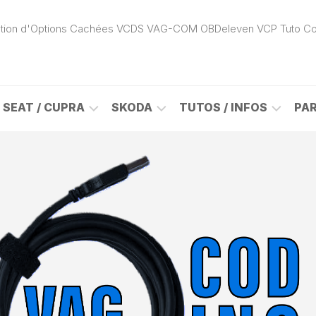
ivation d'Options Cachées VCDS VAG-COM OBDeleven VCP Tuto C
SEAT / CUPRA
SKODA
TUTOS / INFOS
PA
ROK
ALHAMBRA
CITIGO
ACTIVATION
(7N)
(1S)
APP
CONNECT
ON
ALTEA
ENYAQ
CARPLAY
(5P)
(NY)
LOGICIELS
LE
ARONA
FABIA
VAG
(KJ)
(6Y)
DÉBLOCAGE
DY
AROSA
FABIA
CABLE
(6H)
(5J)
VCDS
VAG-
ATECA
FABIA
COM