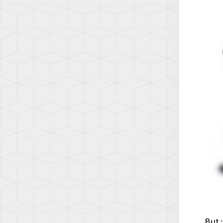
8
A5
(5H)
(F5)
ID.3
A6
(E1)
(C5)
ID.4
A6
(E2)
(C6)
LUPO
A6
(6E)
(C7)
NEW
A6
BEET
(C8)
(1C)
A7
PASS
(C7)
(B5)
A7
PASS
(C8)
(B6)
A8
PASS
(D3)
(B7)
But 