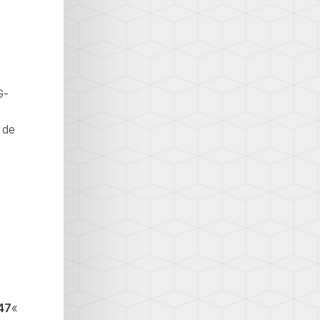
G-
e de
47
«