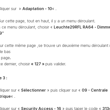
PURGE
liquer sur »
Adaptation - 10
« .
REG
DU
CIRCUIT
DE
ur cette page, tout en haut, il y a un menu déroulant.
REG
REFROIDISSEMENT
 ce menu déroulant, choisir «
Leuchte29RFL RA64
- Dimm
9″
CONTRÔLE
REG
DES
VALEURS
ur cette même page ,se trouve un deuxième menu déroulant 
DES
le bas
INJECTEURS
RAN
a page
.
ADAPTATION
e dernier, choisir
«
127
»
puis valider.
VALEUR
RAN
CORRECTION
INJECTEUR
e 3 :
RAN
COMMON
RAIL
liquer sur «
Sélectionner
» puis cliquer sur «
09 - Centrale
SPORTER
RÉGLAGE
trique
« .
5)
DE
BASE
SPORTER
liquer sur «
Security Access - 16
» puis taper le code «
313
DU