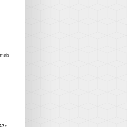
 mais
47
«