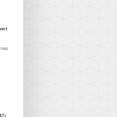
wert
mais
47
«