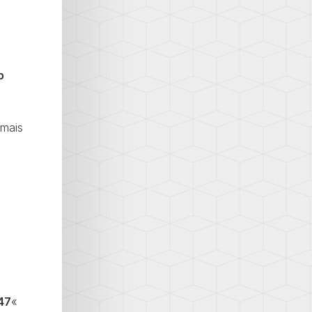
p
 mais
47
«