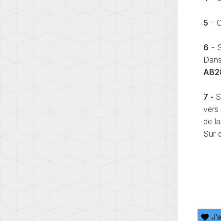
5
- C
6
- S
Dans
AB2
7
-
S
vers 
de l
Sur c
J’