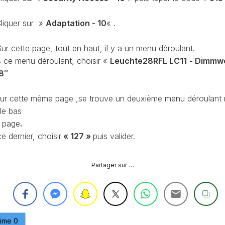
OBDELEVEN
PLATEFORME
liquer sur »
Adaptation - 10
« .
MQB
ur cette page, tout en haut, il y a un menu déroulant.
 ce menu déroulant, choisir «
Leuchte28RFL LC11
- Dimmw
8″
ur cette même page ,se trouve un deuxième menu déroulant 
le bas
a page
.
e dernier, choisir
«
127
»
puis valider.
Partager sur …
aime
0