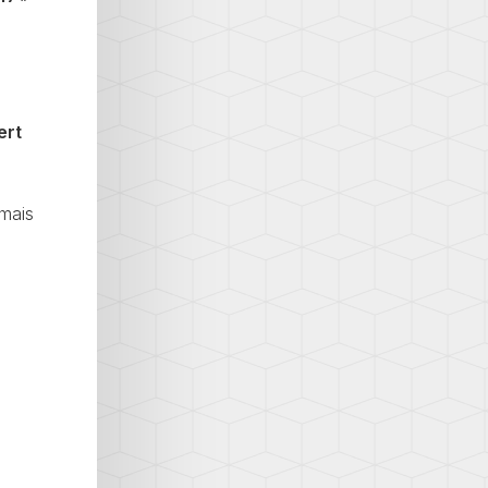
ert
mais