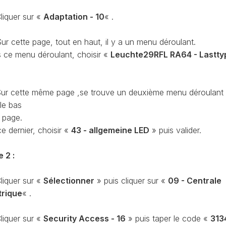
CONTRÔLE
liquer sur «
Adaptation - 10
« .
DE
OCCO
PRESSION
TURBO
ur cette page, tout en haut, il y a un menu déroulant.
RAN
RÉINITIALISATION
 ce menu déroulant, choisir «
Leuchte29RFL RA64 - Lastty
DE
LA
PRESSION
S
ur cette même page ,se trouve un deuxième menu déroulant
DES
PNEUS
le bas
a page.
RÉINITIALISATION
e dernier, choisir «
43 - allgemeine LED
» puis valider.
/
RESET
DSG
O
e 2 :
VÉRIFIER
LE
AN
liquer sur «
Sélectionner
» puis cliquer sur «
09 - Centrale
NOMBRE
trique
« .
DE
AN
LAUNCH
liquer sur «
Security Access - 16
» puis taper le code «
313
CONTROL