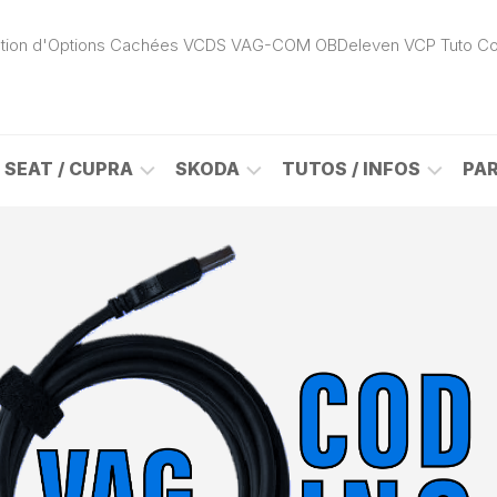
ivation d'Options Cachées VCDS VAG-COM OBDeleven VCP Tuto C
SEAT / CUPRA
SKODA
TUTOS / INFOS
PA
ROK
ALHAMBRA
CITIGO
ACTIVATION
(7N)
(1S)
APP
CONNECT
ON
ALTEA
ENYAQ
CARPLAY
(5P)
(NY)
LOGICIELS
LE
ARONA
FABIA
VAG
(KJ)
(6Y)
DÉBLOCAGE
DY
AROSA
FABIA
CABLE
(6H)
(5J)
VCDS
VAG-
ATECA
FABIA
COM