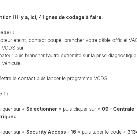
CODAGE
AT
REMISE
tion !! Il y a, ici, 4 lignes de codage à faire.
À
TON
ZÉRO
ENTRETIEN
éder :
VIDANGE
oteur éteint, contact coupé, brancher votre câble officiel VA
 VCDS sur
QU’EST-
CE
inateur puis brancher l’autre extrémité sur la prise diagnostiqu
QUE
 véhicule.
LA
PROTECTION
Mettre le contact puis lancer le programme VCDS.
SFD
?
 1 :
CONTRÔLER
LE
KILOMÉTRAGE
liquer sur «
Sélectionner
» puis cliquer sur «
09 - Centrale
trique
« .
RÉGÉNÉRATION
DU
FAP
liquer sur «
Security Access - 16
» puis taper le code «
313