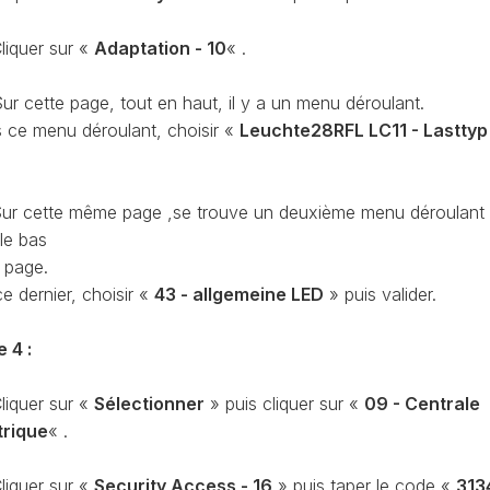
CAPTEUR
D’ANGLE
SPORTER
liquer sur «
Adaptation - 10
« .
G85
DÉBRIDER
ur cette page, tout en haut, il y a un menu déroulant.
SPORTER
LA
 ce menu déroulant, choisir «
Leuchte28RFL LC11 - Lasttyp
VITESSE
MAXIMUM
(V-
MAX)
ur cette même page ,se trouve un deuxième menu déroulant
le bas
MISE
À
a page.
JOUR
e dernier, choisir «
43 - allgemeine LED
» puis valider.
GPS
AJOUT
e 4 :
LOGO
RADIO
liquer sur «
Sélectionner
» puis cliquer sur «
09 - Centrale
DISCOVER
trique
« .
VCDS
VS
liquer sur «
Security Access - 16
» puis taper le code «
313