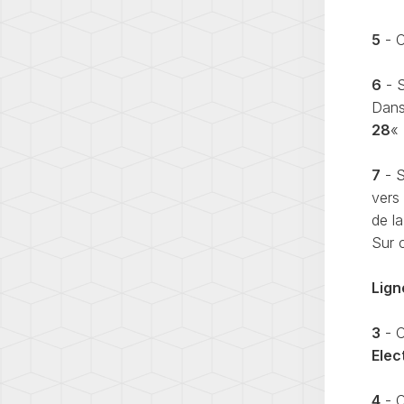
(T5.1)
TRAN
5
- C
(T6)
6
- S
TRAN
(T6.1)
Dans
28
«
UP!
(1S)
7
- S
vers 
de l
Sur c
Lign
3
- C
Elec
4
- C