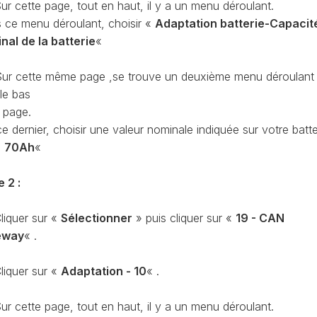
ur cette page, tout en haut, il y a un menu déroulant.
CONTRÔLE
 ce menu déroulant, choisir «
Adaptation batterie-Capacit
DE
OCCO
PRESSION
nal de la batterie
«
TURBO
RAN
RÉINITIALISATION
ur cette même page ,se trouve un deuxième menu déroulant
DE
le bas
LA
a page.
PRESSION
S
e dernier, choisir une valeur nominale indiquée sur votre batte
DES
PNEUS
«
70Ah
«
RÉINITIALISATION
e 2 :
/
RESET
DSG
O
liquer sur «
Sélectionner
» puis cliquer sur «
19 - CAN
eway
« .
VÉRIFIER
LE
AN
NOMBRE
liquer sur «
Adaptation - 10
« .
DE
AN
LAUNCH
ur cette page, tout en haut, il y a un menu déroulant.
CONTROL