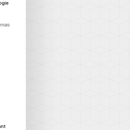
ogie
 mais
ant