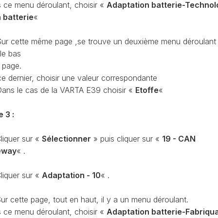
 ce menu déroulant, choisir «
Adaptation batterie-Technol
PURGE
a batterie
«
REG
DU
CIRCUIT
DE
ur cette même page ,se trouve un deuxième menu déroulant
REG
REFROIDISSEMENT
le bas
a page.
CONTRÔLE
REG
DES
ce dernier, choisir une valeur correspondante
VALEURS
Dans le cas de la VARTA E39 choisir «
Etoffe
«
DES
INJECTEURS
RAN
e 3 :
ADAPTATION
VALEUR
RAN
liquer sur «
Sélectionner
» puis cliquer sur «
19 - CAN
CORRECTION
INJECTEUR
eway
« .
RAN
COMMON
RAIL
liquer sur «
Adaptation - 10
« .
SPORTER
RÉGLAGE
5)
DE
ur cette page, tout en haut, il y a un menu déroulant.
BASE
 ce menu déroulant, choisir «
Adaptation batterie-Fabriqu
SPORTER
DU