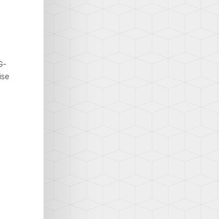
G-
ise