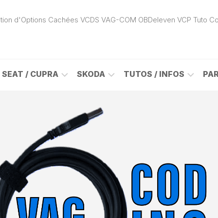
ivation d'Options Cachées VCDS VAG-COM OBDeleven VCP Tuto C
SEAT / CUPRA
SKODA
TUTOS / INFOS
PA
ROK
ALHAMBRA
CITIGO
ACTIVATION
(7N)
(1S)
APP
CONNECT
ON
ALTEA
ENYAQ
CARPLAY
(5P)
(NY)
LOGICIELS
LE
ARONA
FABIA
VAG
(KJ)
(6Y)
DÉBLOCAGE
DY
AROSA
FABIA
CABLE
(6H)
(5J)
VCDS
VAG-
ATECA
FABIA
COM