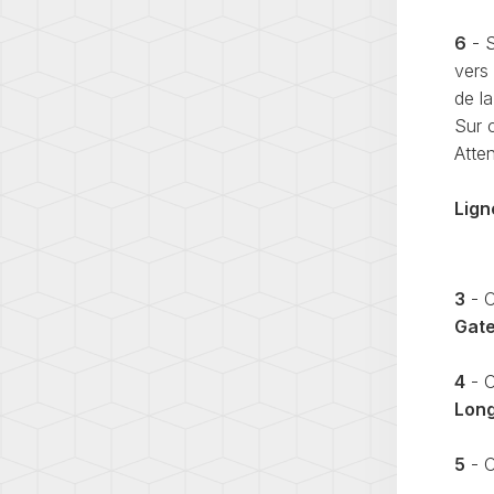
6
- S
vers 
de l
Sur 
Atten
Lign
3
- C
Gat
4
- C
Lon
5
- C