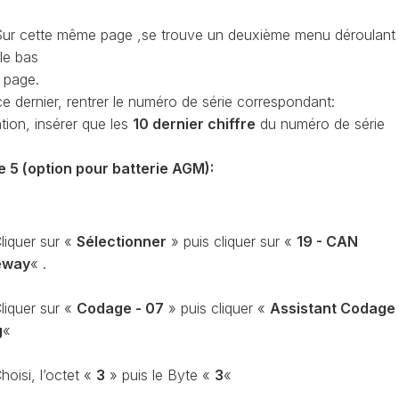
OBDELEVEN
PLATEFORME
ur cette même page ,se trouve un deuxième menu déroulant
MQB
le bas
a page.
ce dernier, rentrer le numéro de série correspondant:
tion, insérer que les
10 dernier chiffre
du numéro de série
e 5 (option pour batterie AGM):
liquer sur «
Sélectionner
» puis cliquer sur «
19 - CAN
eway
« .
liquer sur «
Codage - 07
» puis cliquer «
Assistant Codage
g
«
hoisi, l’octet «
3
» puis le Byte «
3
«