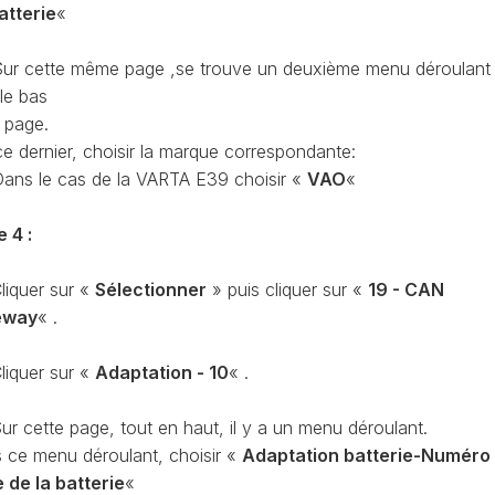
atterie
«
CAPTEUR
D’ANGLE
SPORTER
G85
ur cette même page ,se trouve un deuxième menu déroulant
le bas
DÉBRIDER
SPORTER
LA
a page.
VITESSE
ce dernier, choisir la marque correspondante:
MAXIMUM
Dans le cas de la VARTA E39 choisir «
VAO
«
(V-
MAX)
e 4 :
MISE
À
liquer sur «
Sélectionner
» puis cliquer sur «
19 - CAN
JOUR
GPS
eway
« .
AJOUT
liquer sur «
Adaptation - 10
« .
LOGO
RADIO
DISCOVER
ur cette page, tout en haut, il y a un menu déroulant.
VCDS
 ce menu déroulant, choisir «
Adaptation batterie-Numéro
VS
e de la batterie
«