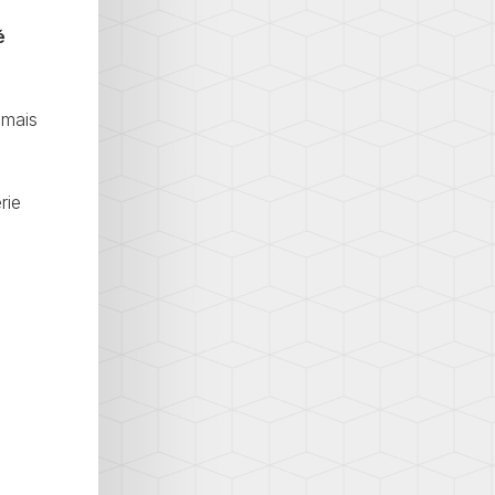
é
 mais
rie