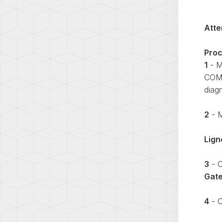
A8
PASS
(D4)
(B8)
Atten
A8
PHAE
(D5)
(3D)
Proc
E-
POLO
1
- M
TRON
3
(GE)
COM V
(6N)
diag
Q2
POLO
(GA)
4
2
- M
(9N)
Q3
(8U)
POLO
Ligne
5
Q3
(6R)
(F3)
3
- C
POLO
Q5
Gat
5
(8R)
(6C)
Q5
4
- C
POLO
(FY)
6