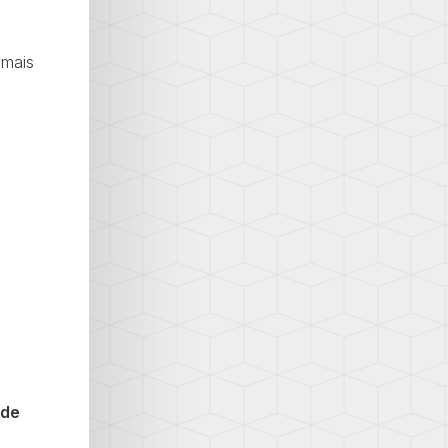
 mais
 de