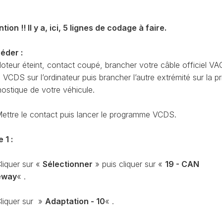
CODAGE
AT
REMISE
tion !! Il y a, ici, 5 lignes de codage à faire.
À
TON
ZÉRO
ENTRETIEN
éder :
VIDANGE
oteur éteint, contact coupé, brancher votre câble officiel VA
CDS sur l’ordinateur puis brancher l’autre extrémité sur la pr
QU’EST-
CE
nostique de votre véhicule.
QUE
LA
ettre le contact puis lancer le programme VCDS.
PROTECTION
SFD
?
 1 :
CONTRÔLER
liquer sur «
Sélectionner
» puis cliquer sur «
19 - CAN
LE
KILOMÉTRAGE
eway
« .
RÉGÉNÉRATION
liquer sur »
Adaptation - 10
« .
DU
FAP