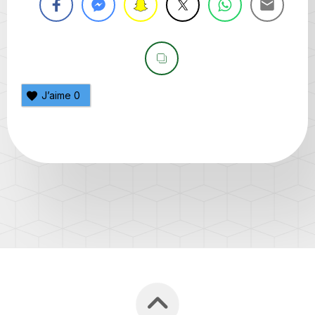
J’aime
0