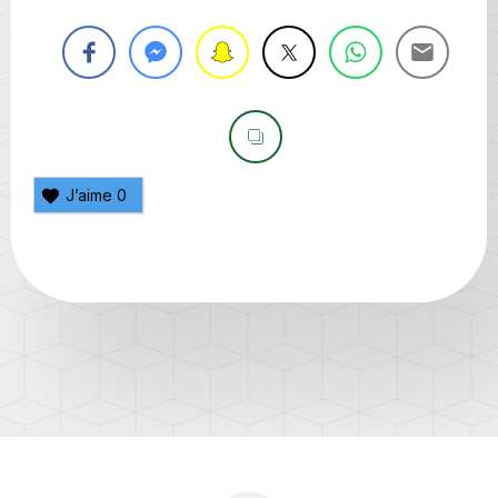
J’aime
0