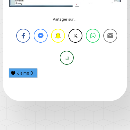
Partager sur …
J’aime
0