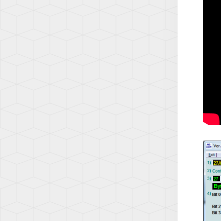
Q7
(AW1)
(4L)
SCIR
Q7
(13)
(4M)
SHA
Q8
(7N)
(4M)
T-
R8
CROS
(42)
(C1)
TT
T-
(8N)
ROC
(A1)
TT
(8J)
TAIG
(CS)
TT
(8S)
TIGU
(5N)
TIGU
2