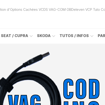
ivation d'Options Cachées VCDS VAG-COM OBDeleven VCP Tuto C
SEAT / CUPRA
SKODA
TUTOS / INFOS
PA
ROK
ALHAMBRA
CITIGO
ACTIVATION
(7N)
(1S)
APP
CONNECT
ON
ALTEA
ENYAQ
CARPLAY
(5P)
(NY)
LOGICIELS
LE
ARONA
FABIA
VAG
(KJ)
(6Y)
DÉBLOCAGE
DY
AROSA
FABIA
CABLE
(6H)
(5J)
VCDS
VAG-
ATECA
FABIA
COM