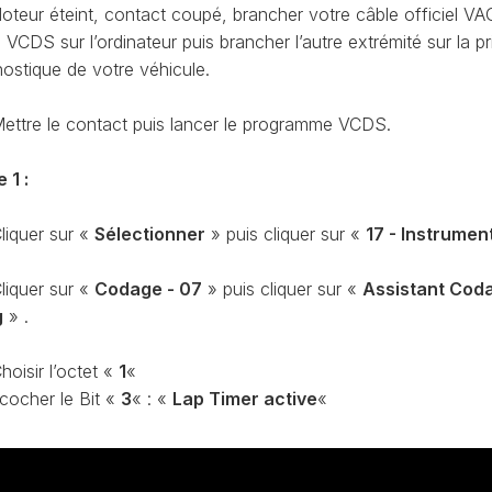
CODAGE
oteur éteint, contact coupé, brancher votre câble officiel VA
AT
CDS sur l’ordinateur puis brancher l’autre extrémité sur la pr
REMISE
nostique de votre véhicule.
À
TON
ZÉRO
ENTRETIEN
ettre le contact puis lancer le programme VCDS.
VIDANGE
QU’EST-
 1 :
CE
QUE
liquer sur «
Sélectionner
» puis cliquer sur «
17 - Instrumen
LA
PROTECTION
SFD
liquer sur «
Codage - 07
» puis cliquer sur «
Assistant Cod
?
g
» .
CONTRÔLER
LE
hoisir l’octet «
1
«
KILOMÉTRAGE
 cocher le Bit «
3
« : «
Lap Timer active
«
RÉGÉNÉRATION
DU
FAP