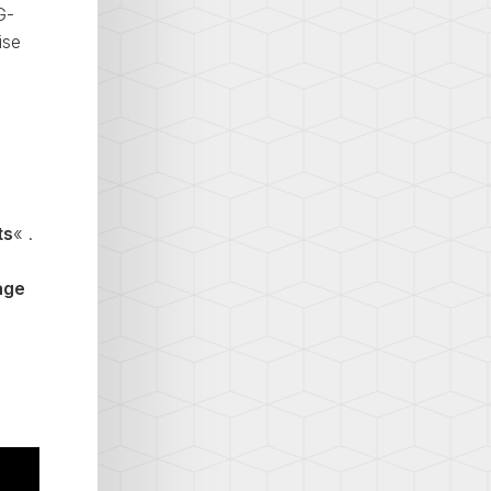
G-
ise
ts
« .
age