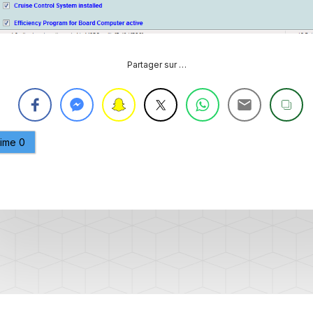
PURGE
REG
DU
CIRCUIT
DE
REG
Partager sur …
REFROIDISSEMENT
CONTRÔLE
REG
DES
VALEURS
DES
aime
0
INJECTEURS
RAN
ADAPTATION
VALEUR
RAN
CORRECTION
INJECTEUR
RAN
COMMON
RAIL
SPORTER
RÉGLAGE
5)
DE
BASE
SPORTER
DU