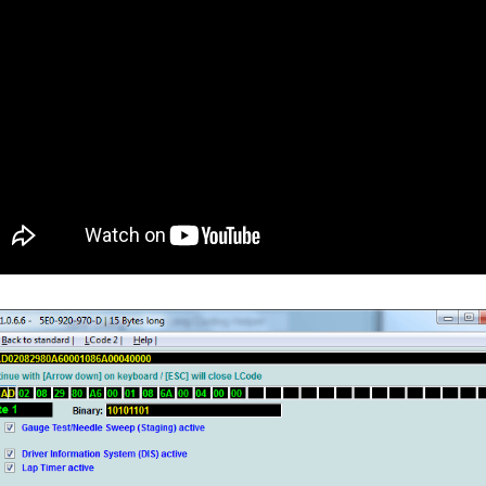
CONTRÔLE
DE
OCCO
PRESSION
TURBO
RAN
RÉINITIALISATION
DE
LA
PRESSION
S
DES
PNEUS
RÉINITIALISATION
/
RESET
DSG
O
VÉRIFIER
LE
AN
NOMBRE
DE
AN
LAUNCH
CONTROL