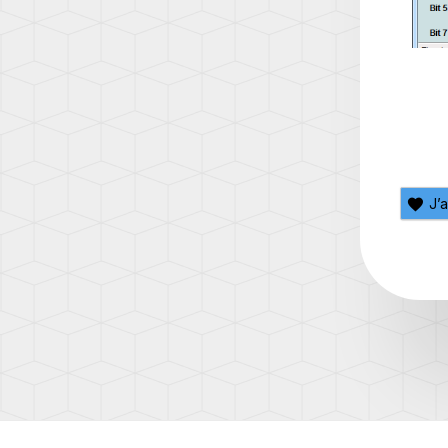
(AD1)
TOUA
(7L)
TOUA
(7P)
TOUA
3
(CR)
J’
TOU
(1T)
TOU
(1T3)
TOU
(2T)
TRAN
(T4/T
TRAN