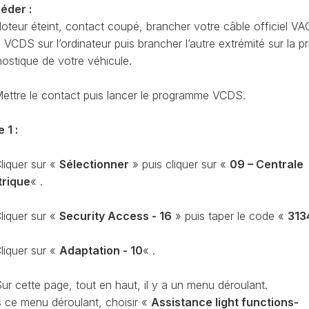
CODAGE
éder :
AT
oteur éteint, contact coupé, brancher votre câble officiel VA
REMISE
CDS sur l’ordinateur puis brancher l’autre extrémité sur la pr
À
TON
ZÉRO
nostique de votre véhicule.
ENTRETIEN
VIDANGE
ettre le contact puis lancer le programme VCDS.
QU’EST-
CE
 1 :
QUE
LA
liquer sur «
Sélectionner
» puis cliquer sur «
09 – Centrale
PROTECTION
SFD
trique
« .
?
liquer sur «
Security Access - 16
» puis taper le code «
313
CONTRÔLER
LE
KILOMÉTRAGE
liquer sur «
Adaptation - 10
« .
RÉGÉNÉRATION
DU
ur cette page, tout en haut, il y a un menu déroulant.
FAP
 ce menu déroulant, choisir «
Assistance light functions-