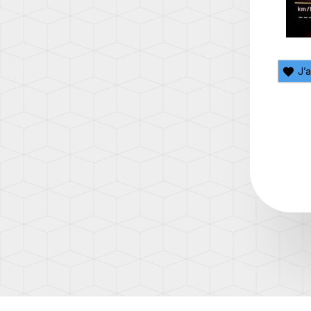
(AD1)
TOUA
(7L)
TOUA
J’
(7P)
TOUA
3
(CR)
TOU
(1T)
TOU
(1T3)
TOU
(2T)
TRAN
(T4/T
TRAN