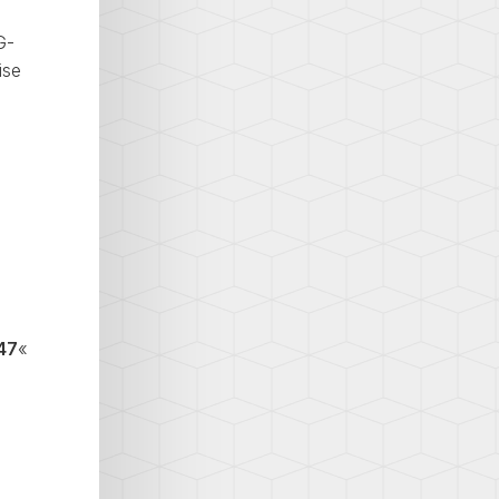
G-
ise
47
«