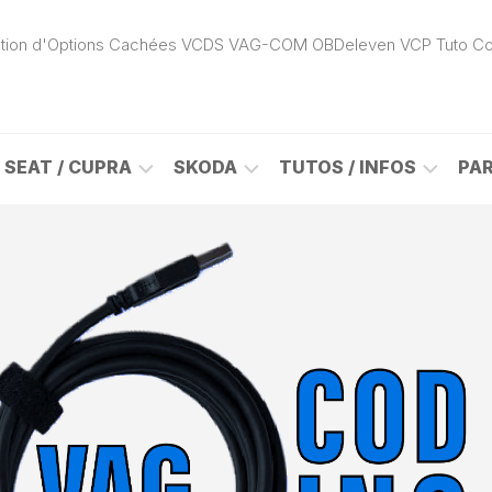
ivation d'Options Cachées VCDS VAG-COM OBDeleven VCP Tuto C
SEAT / CUPRA
SKODA
TUTOS / INFOS
PA
ROK
ALHAMBRA
CITIGO
ACTIVATION
(7N)
(1S)
APP
CONNECT
ON
ALTEA
ENYAQ
CARPLAY
(5P)
(NY)
LOGICIELS
LE
ARONA
FABIA
VAG
(KJ)
(6Y)
DÉBLOCAGE
DY
AROSA
FABIA
CABLE
(6H)
(5J)
VCDS
VAG-
ATECA
FABIA
COM