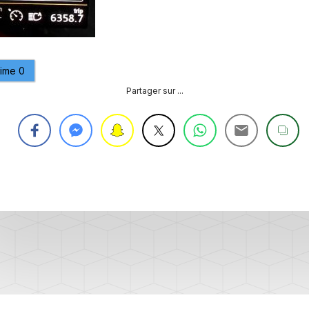
PURGE
REG
DU
CIRCUIT
DE
REG
REFROIDISSEMENT
aime
0
Partager sur ...
CONTRÔLE
REG
DES
VALEURS
DES
INJECTEURS
RAN
ADAPTATION
VALEUR
RAN
CORRECTION
INJECTEUR
RAN
COMMON
RAIL
SPORTER
RÉGLAGE
5)
DE
BASE
SPORTER
DU