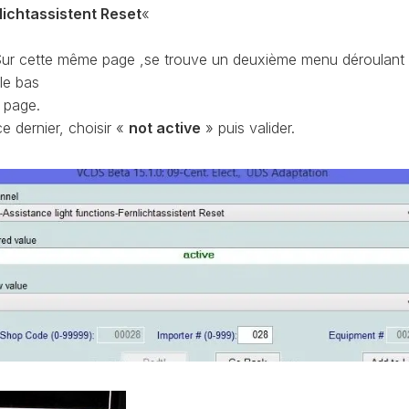
CONTRÔLE
lichtassistent Reset
«
DE
OCCO
PRESSION
ur cette même page ,se trouve un deuxième menu déroulant
TURBO
le bas
RAN
RÉINITIALISATION
a page.
DE
e dernier, choisir «
not active
» puis valider.
LA
PRESSION
S
DES
PNEUS
RÉINITIALISATION
/
RESET
DSG
O
VÉRIFIER
LE
AN
NOMBRE
DE
AN
LAUNCH
CONTROL