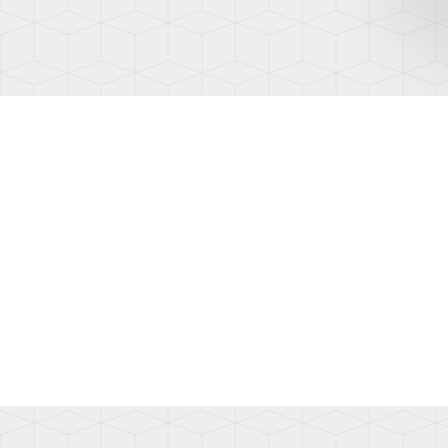
(AD1)
TOUA
(7L)
TOUA
(7P)
TOUA
3
(CR)
TOU
(1T)
TOU
(1T3)
TOU
(2T)
TRAN
(T4/T
TRAN