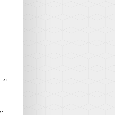
mplir
G-