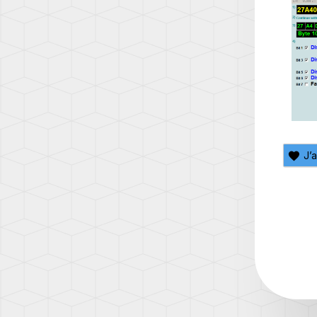
Q7
(AW1)
(4L)
SCIR
Q7
(13)
(4M)
SHA
Q8
(7N)
(4M)
T-
R8
CROS
(42)
(C1)
J’
TT
T-
(8N)
ROC
(A1)
TT
(8J)
TAIG
(CS)
TT
(8S)
TIGU
(5N)
TIGU
2