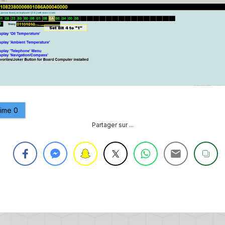
CONTRÔLE
DE
OCCO
PRESSION
TURBO
RAN
RÉINITIALISATION
DE
LA
PRESSION
S
DES
PNEUS
aime
0
RÉINITIALISATION
Partager sur ...
/
RESET
DSG
O
VÉRIFIER
LE
AN
NOMBRE
DE
AN
LAUNCH
CONTROL