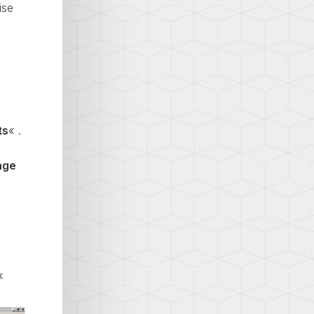
ise
ts
« .
age
«