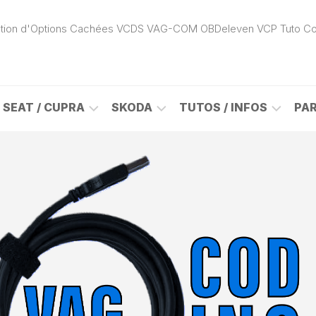
ivation d'Options Cachées VCDS VAG-COM OBDeleven VCP Tuto C
SEAT / CUPRA
SKODA
TUTOS / INFOS
PA
ROK
ALHAMBRA
CITIGO
ACTIVATION
(7N)
(1S)
APP
CONNECT
ON
ALTEA
ENYAQ
CARPLAY
(5P)
(NY)
LOGICIELS
LE
ARONA
FABIA
VAG
(KJ)
(6Y)
DÉBLOCAGE
DY
AROSA
FABIA
CABLE
(6H)
(5J)
VCDS
VAG-
ATECA
FABIA
COM