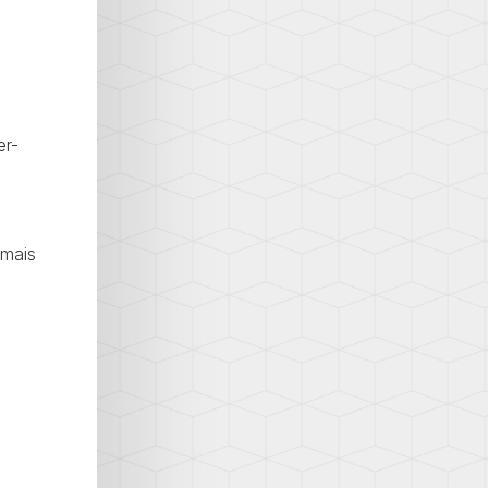
er-
 mais