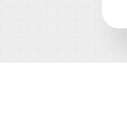
(AD1)
TOUA
(7L)
TOUA
(7P)
TOUA
3
(CR)
TOU
(1T)
TOU
(1T3)
TOU
(2T)
TRAN
(T4/T
TRAN