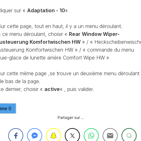
CONTRÔLE
liquer sur «
Adaptation - 10
«
DE
OCCO
PRESSION
TURBO
ur cette page, tout en haut, il y a un menu déroulant.
RAN
RÉINITIALISATION
 ce menu déroulant, choisir «
Rear Window Wiper-
DE
usteuerung Komfortwischen HW
» / « Heckscheibenwisch
LA
steuerung Komfortwischen HW » / « commande du menu
PRESSION
S
suie-glace de lunette arrière Comfort Wipe HW »
DES
PNEUS
ur cette même page ,se trouve un deuxième menu déroulant
RÉINITIALISATION
le bas de la page.
/
RESET
e dernier, choisir «
active
« , puis valider.
DSG
O
VÉRIFIER
aime
0
LE
AN
NOMBRE
Partager sur ...
DE
AN
LAUNCH
CONTROL