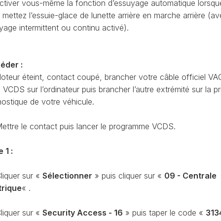
ctiver vous-même la fonction d’essuyage automatique lorsqu
CODAGE
AT
 mettez l’essuie-glace de lunette arrière en marche arrière (a
REMISE
yage intermittent ou continu activé).
À
TON
ZÉRO
ENTRETIEN
VIDANGE
éder :
oteur éteint, contact coupé, brancher votre câble officiel VA
QU’EST-
CE
CDS sur l’ordinateur puis brancher l’autre extrémité sur la pr
QUE
nostique de votre véhicule.
LA
PROTECTION
ettre le contact puis lancer le programme VCDS.
SFD
?
 1 :
CONTRÔLER
LE
KILOMÉTRAGE
liquer sur «
Sélectionner
» puis cliquer sur «
09 - Centrale
trique
« .
RÉGÉNÉRATION
DU
FAP
liquer sur «
Security Access - 16
» puis taper le code «
313