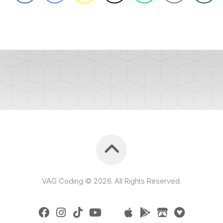
PURGE
REG
DU
CIRCUIT
DE
REG
REFROIDISSEMENT
CONTRÔLE
REG
DES
VALEURS
DES
INJECTEURS
RAN
ADAPTATION
VALEUR
RAN
CORRECTION
INJECTEUR
RAN
COMMON
RAIL
VAG Coding © 2026. All Rights Reserved.
SPORTER
RÉGLAGE
5)
DE
BASE
SPORTER
DU