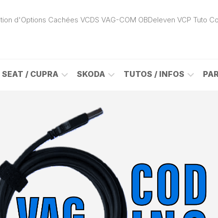
ivation d'Options Cachées VCDS VAG-COM OBDeleven VCP Tuto C
SEAT / CUPRA
SKODA
TUTOS / INFOS
PA
ROK
ALHAMBRA
CITIGO
ACTIVATION
(7N)
(1S)
APP
CONNECT
ON
ALTEA
ENYAQ
CARPLAY
(5P)
(NY)
LOGICIELS
LE
ARONA
FABIA
VAG
(KJ)
(6Y)
DÉBLOCAGE
DY
AROSA
FABIA
CABLE
(6H)
(5J)
VCDS
VAG-
ATECA
FABIA
COM