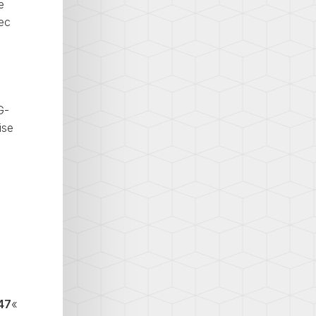
e
vec
G-
ise
47
«