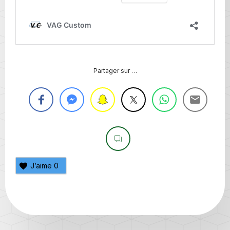
Partager sur …
J’aime
0