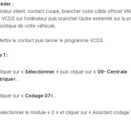
CODAGE
céder
:
AT
oteur éteint, contact coupé, brancher votre câble officiel VA
REMISE
CDS sur l’ordinateur puis brancher l’autre extrémité sur la pr
À
TON
ZÉRO
nostique de votre véhicule.
ENTRETIEN
VIDANGE
ettre le contact puis lancer le programme VCDS.
QU’EST-
CE
 1 :
QUE
LA
PROTECTION
liquer sur «
Sélectionner
» puis cliquer sur «
09- Centrale
SFD
trique
« .
?
CONTRÔLER
liquer sur «
Codage 07
« .
LE
KILOMÉTRAGE
électionner le module « 0 » et cliquer sur « Assistant codage
RÉGÉNÉRATION
DU
FAP