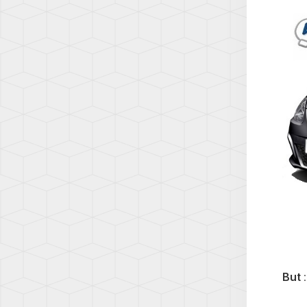
8
A5
(5H)
(F5)
ID.3
A6
(E1)
(C5)
ID.4
A6
(E2)
(C6)
LUPO
A6
(6E)
(C7)
NEW
A6
BEET
(C8)
(1C)
A7
PASS
(C7)
(B5)
A7
PASS
(C8)
(B6)
A8
But
PASS
(D3)
(B7)