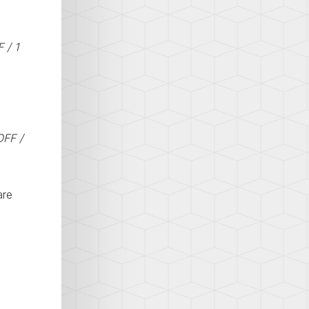
 / 1
OFF /
are