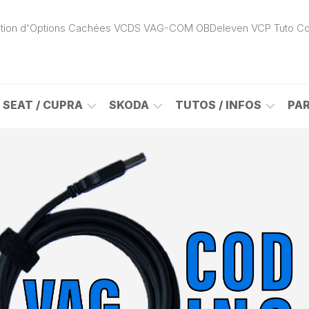
ivation d'Options Cachées VCDS VAG-COM OBDeleven VCP Tuto C
SEAT / CUPRA
SKODA
TUTOS / INFOS
PA
ROK
ALHAMBRA
CITIGO
ACTIVATION
(7N)
(1S)
APP
CONNECT
ON
ALTEA
ENYAQ
CARPLAY
(5P)
(NY)
LOGICIELS
LE
ARONA
FABIA
VAG
(KJ)
(6Y)
DÉBLOCAGE
DY
AROSA
FABIA
CABLE
(6H)
(5J)
VCDS
VAG-
ATECA
FABIA
COM