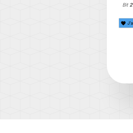
(AD1)
Bit
2
TOUA
(7L)
J’
TOUA
(7P)
TOUA
3
(CR)
TOU
(1T)
TOU
(1T3)
TOU
(2T)
TRAN
(T4/T
TRAN