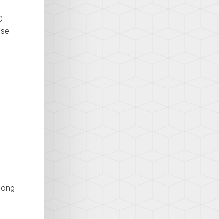
G-
ise
 long