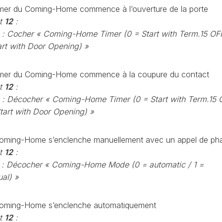
CONTRÔLE
imer du Coming-Home commence à l’ouverture de la porte
DE
t
12
:
OCCO
PRESSION
: Cocher « Coming-Home Timer (0 = Start with Term.15 OFF
TURBO
art with Door Opening) »
RAN
RÉINITIALISATION
DE
LA
imer du Coming-Home commence à la coupure du contact
PRESSION
t
12
:
S
DES
: Décocher « Coming-Home Timer (0 = Start with Term.15 
PNEUS
Start with Door Opening) »
RÉINITIALISATION
/
oming-Home s’enclenche manuellement avec un appel de ph
RESET
DSG
O
t
12
:
: Décocher « Coming-Home Mode (0 = automatic / 1 =
VÉRIFIER
LE
al) »
AN
NOMBRE
DE
AN
oming-Home s’enclenche automatiquement
LAUNCH
CONTROL
t
12
: