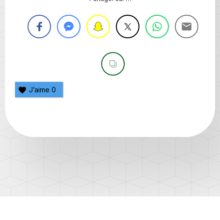
J’aime
0