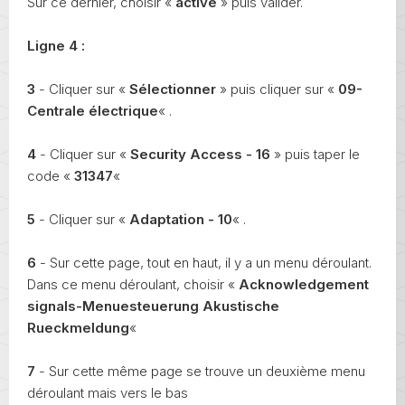
Sur ce dernier, choisir «
active
» puis valider.
Ligne 4 :
3
- Cliquer sur «
Sélectionner
» puis cliquer sur «
09-
Centrale électrique
« .
4
- Cliquer sur «
Security Access - 16
» puis taper le
code «
31347
«
5
- Cliquer sur «
Adaptation - 10
« .
6
- Sur cette page, tout en haut, il y a un menu déroulant.
Dans ce menu déroulant, choisir «
Acknowledgement
signals-Menuesteuerung Akustische
Rueckmeldung
«
7
- Sur cette même page se trouve un deuxième menu
déroulant mais vers le bas