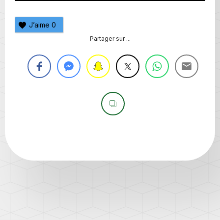
J’aime
0
Partager sur ...