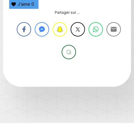
J’aime
0
Partager sur ...