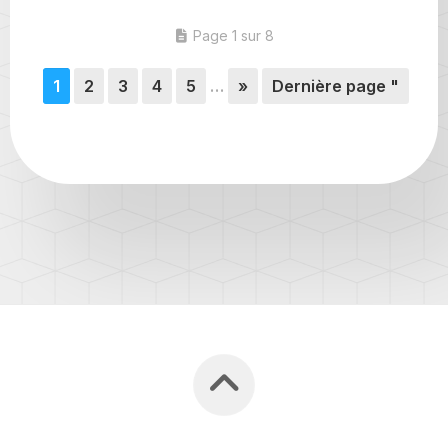
Page 1 sur 8
1
2
3
4
5
…
»
Dernière page "