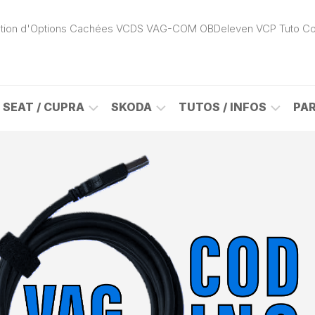
ivation d'Options Cachées VCDS VAG-COM OBDeleven VCP Tuto C
SEAT / CUPRA
SKODA
TUTOS / INFOS
PA
ROK
ALHAMBRA
CITIGO
ACTIVATION
(7N)
(1S)
APP
CONNECT
ON
ALTEA
ENYAQ
CARPLAY
(5P)
(NY)
LOGICIELS
LE
ARONA
FABIA
VAG
(KJ)
(6Y)
DÉBLOCAGE
DY
AROSA
FABIA
CABLE
(6H)
(5J)
VCDS
VAG-
ATECA
FABIA
COM