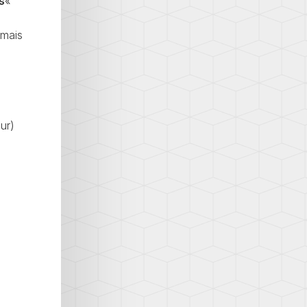
s
«
 mais
ur)