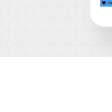
(AD1)
J’
TOUA
(7L)
TOUA
(7P)
TOUA
3
(CR)
TOU
(1T)
TOU
(1T3)
TOU
(2T)
TRAN
(T4/T
TRAN