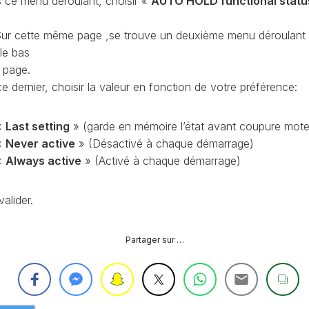
 ce menu déroulant, choisir «
AUTO HOLD functional statu
CONTRÔLE
DE
OCCO
Sur cette même page ,se trouve un deuxième menu déroulant
PRESSION
TURBO
le bas
a page.
RAN
RÉINITIALISATION
e dernier, choisir la valeur en fonction de votre préférence:
DE
LA
PRESSION
S
«
Last setting
» (garde en mémoire l’état avant coupure mote
DES
PNEUS
«
Never active
» (Désactivé à chaque démarrage)
«
Always active
» (Activé à chaque démarrage)
RÉINITIALISATION
/
RESET
valider.
DSG
O
VÉRIFIER
Partager sur …
LE
AN
NOMBRE
DE
AN
LAUNCH
CONTROL