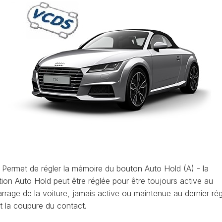
ET
LEON
OCTAVIA
UTILISATION
(1P)
4
(NX)
VCDS
LEON
:
(5F)
RAPID
EFFACER
(NH)
LEON
LES
4
CODES
ROOMSTER
(KL)
DÉFAUTS
(5J)
MII
VCDS
SCALA
(1S)
:
(NW)
LA
LE
TARRACO
SUPERB
PRIORITÉ
(KN)
(3U)
D’UN
AT
CODE
TOLEDO
SUPERB
DÉFAUT
(5P)
(3T)
Permet de régler la mémoire du bouton Auto Hold (A) - la
AT
COMMENT
tion Auto Hold peut être réglée pour être toujours active au
TOLEDO
SUPERB
FAIRE
(NH)
rrage de la voiture, jamais active ou maintenue au dernier ré
(3V)
UNE
AT
t la coupure du contact.
SAUVEGARDE
YETI
AVANT
(5L)