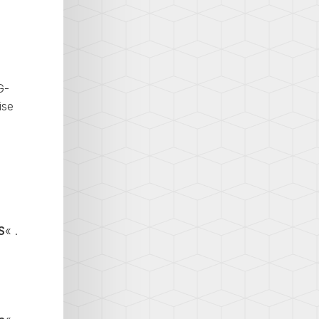
G-
ise
S
« .