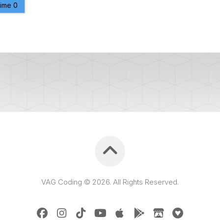
aime
0
PURGE
REG
DU
CIRCUIT
DE
REG
REFROIDISSEMENT
CONTRÔLE
REG
DES
VALEURS
DES
INJECTEURS
RAN
ADAPTATION
VALEUR
RAN
CORRECTION
INJECTEUR
RAN
COMMON
RAIL
VAG Coding © 2026. All Rights Reserved.
SPORTER
RÉGLAGE
5)
DE
BASE
SPORTER
DU