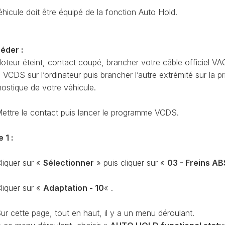
CODAGE
AT
éhicule doit être équipé de la fonction Auto Hold.
REMISE
À
TON
ZÉRO
éder :
ENTRETIEN
oteur éteint, contact coupé, brancher votre câble officiel VA
VIDANGE
CDS sur l’ordinateur puis brancher l’autre extrémité sur la pr
QU’EST-
nostique de votre véhicule.
CE
QUE
LA
ettre le contact puis lancer le programme VCDS.
PROTECTION
SFD
 1 :
?
CONTRÔLER
liquer sur «
Sélectionner
» puis cliquer sur «
03 - Freins AB
LE
KILOMÉTRAGE
liquer sur «
Adaptation - 10
« .
RÉGÉNÉRATION
DU
ur cette page, tout en haut, il y a un menu déroulant.
FAP