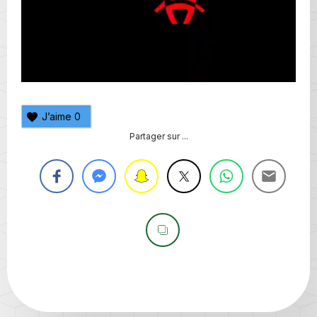
J’aime
0
Partager sur ...