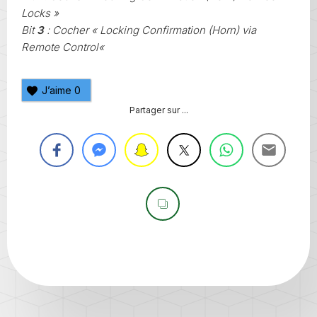
Locks »
Bit
3
: Cocher « Locking Confirmation (Horn) via
Remote Control«
J’aime
0
Partager sur ...