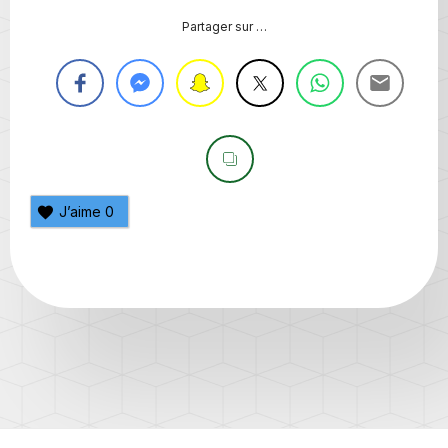
Partager sur …
J’aime
0