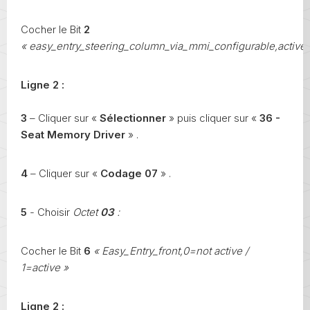
Cocher le Bit
2
« easy_entry_steering_column_via_mmi_configurable,active 
Ligne 2 :
3
– Cliquer sur «
Sélectionner
» puis cliquer sur «
36 -
Seat Memory Driver
» .
4
– Cliquer sur «
Codage 07
» .
5
- Choisir
Octet
03
:
Cocher le Bit
6
« Easy_Entry_front,0=not active /
1=active »
Ligne 2 :