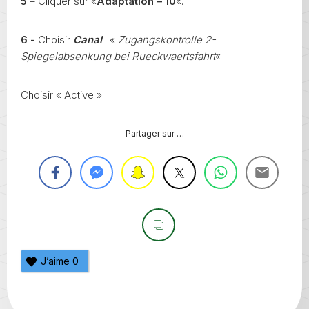
5
– Cliquer sur «
Adaptation – 10
«.
6 -
Choisir
Canal
: «
Zugangskontrolle 2-
Spiegelabsenkung bei Rueckwaertsfahrt
«
Choisir « Active »
Partager sur …
J’aime
0