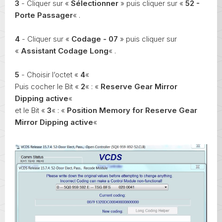
3
- Cliquer sur «
Sélectionner
» puis cliquer sur «
52 -
Porte Passager
« .
4
- Cliquer sur «
Codage - 07
» puis cliquer sur
«
Assistant Codage Long
« .
5
- Choisir l’octet «
4
«
Puis cocher le Bit «
2
« : «
Reserve Gear Mirror
Dipping active
«
et le Bit «
3
« : «
Position Memory for Reserve Gear
Mirror Dipping active
«