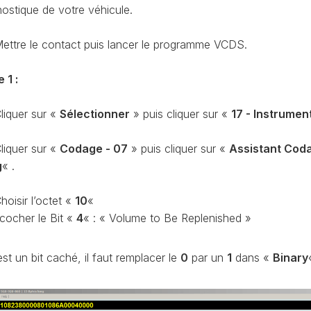
CODAGE
nostique de votre véhicule.
AT
REMISE
ettre le contact puis lancer le programme VCDS.
À
TON
ZÉRO
ENTRETIEN
 1 :
VIDANGE
QU’EST-
liquer sur «
Sélectionner
» puis cliquer sur «
17 - Instrumen
CE
QUE
liquer sur «
Codage - 07
» puis cliquer sur «
Assistant Cod
LA
g
« .
PROTECTION
SFD
?
hoisir l’octet «
10
«
 cocher le Bit «
4
« : « Volume to Be Replenished »
CONTRÔLER
LE
KILOMÉTRAGE
est un bit caché, il faut remplacer le
0
par un
1
dans «
Binary
RÉGÉNÉRATION
DU
FAP