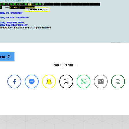
CONTRÔLE
DE
OCCO
PRESSION
TURBO
RAN
RÉINITIALISATION
DE
LA
PRESSION
S
DES
aime
0
PNEUS
Partager sur ...
RÉINITIALISATION
/
RESET
DSG
O
VÉRIFIER
LE
AN
NOMBRE
DE
AN
LAUNCH
CONTROL