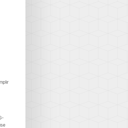
mplir
G-
ise