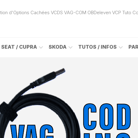
ivation d'Options Cachées VCDS VAG-COM OBDeleven VCP Tuto C
SEAT / CUPRA
SKODA
TUTOS / INFOS
PA
ROK
ALHAMBRA
CITIGO
ACTIVATION
(7N)
(1S)
APP
CONNECT
ON
ALTEA
ENYAQ
CARPLAY
(5P)
(NY)
LOGICIELS
LE
ARONA
FABIA
VAG
(KJ)
(6Y)
DÉBLOCAGE
DY
AROSA
FABIA
CABLE
(6H)
(5J)
VCDS
VAG-
ATECA
FABIA
COM