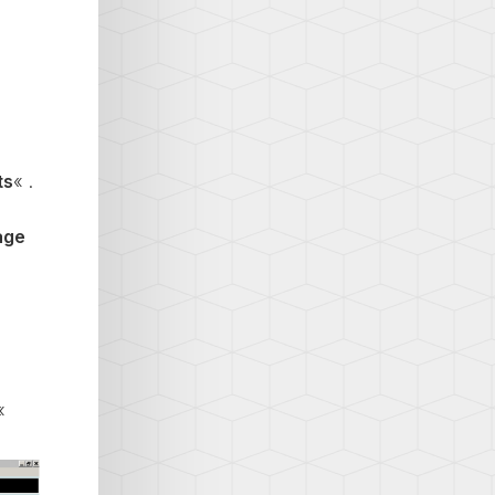
ts
« .
age
«