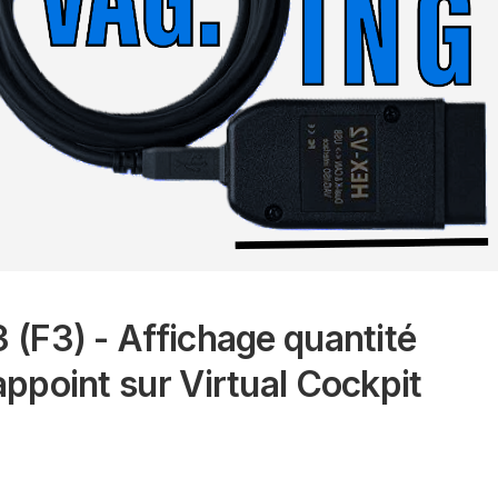
(5F)
(NJ)
LISTE
BORN
FABIA
CODES
(K11)
4
ACCÈS
(PJ)
SÉCURISÉ
EXEO
(3R)
KAMIQ
LISTE
(NW)
OBDELEVEN
FORMENTOR
ONE-
(KM7)
KAROQ
CLICK
(NU)
IBIZA
APPS
(6L)
KODIAQ
CODES
(NS)
IBIZA
DÉFAUTS
(6J)
OCTAVIA
VCDS
(1U)
 (F3) - Affichage quantité
IBIZA
:
(6P)
OCTAVIA
INSTALLATION
appoint sur Virtual Cockpit
2
ET
IBIZA
(1Z)
CONFIGURATION
(6F)
OCTAVIA
VCDS
LEON
3
:
(1M)
(5E)
FONCTIONNEMENT