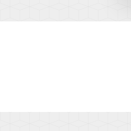
(AD1)
TOUA
(7L)
TOUA
(7P)
TOUA
3
(CR)
TOU
(1T)
TOU
(1T3)
TOU
(2T)
TRAN
(T4/T
TRAN