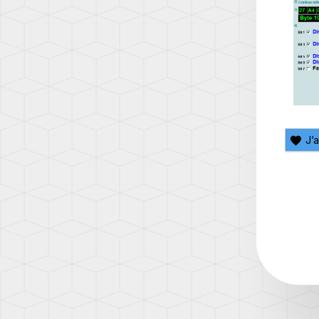
Q7
(AW1)
(4L)
SCIR
Q7
(13)
(4M)
SHA
Q8
(7N)
(4M)
T-
R8
CROS
(42)
(C1)
J’
TT
T-
(8N)
ROC
(A1)
TT
(8J)
TAIG
(CS)
TT
(8S)
TIGU
(5N)
TIGU
2