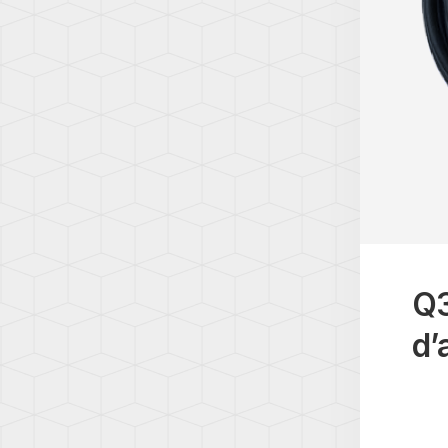
(8P)
(35)
A3
EOS
(8V)
(1F)
A3
FOX
(8Y)
(5Z)
A4
GOLF
(B5)
4
(1J)
A4
(B6)
GOLF
5
A4
(1K)
(B7)
GOLF
Q3
A4
6
(B8)
(5K)
d’
A4
GOLF
(B9)
7
(5G)
A5
(8T)
GOLF