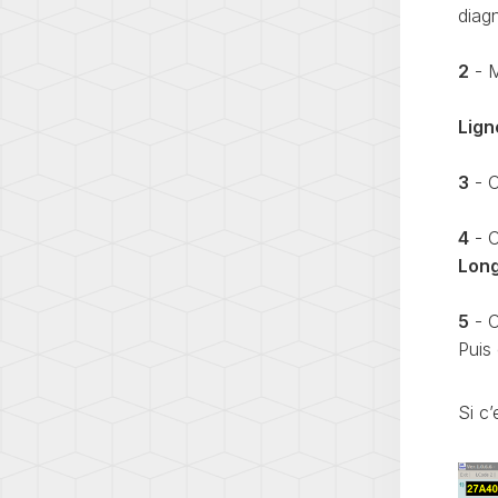
A8
diag
PASS
(D4)
(B8)
A8
2
- M
PHAE
(D5)
(3D)
Ligne
E-
POLO
TRON
3
(GE)
3
- C
(6N)
Q2
POLO
(GA)
4
- C
4
Lon
(9N)
Q3
(8U)
POLO
5
- C
5
Q3
Puis
(6R)
(F3)
POLO
Q5
5
(8R)
Si c’
(6C)
Q5
POLO
(FY)
6