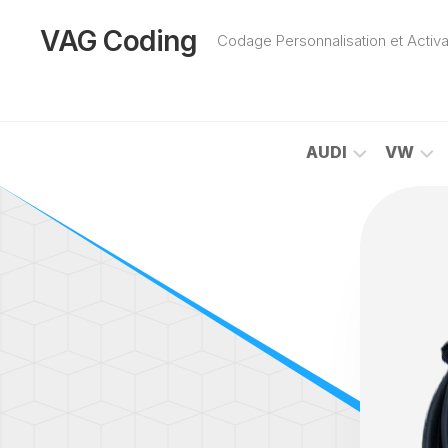
Skip
to
VAG Coding
Codage Personnalisation et Act
content
AUDI
VW
A1
AMA
(8X)
(2H)
A1
ARTE
(GB)
(3H)
A2
BEET
(8Z)
(5C)
A3
CAD
(8L)
(2K)
A3
CC