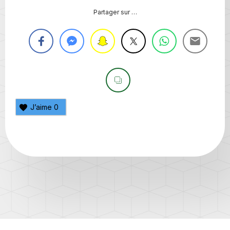
Partager sur …
J’aime
0