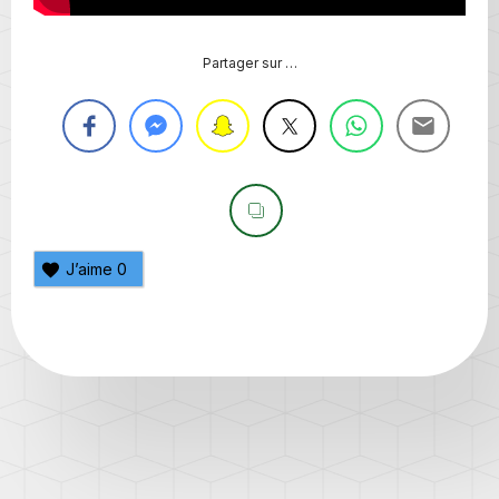
Partager sur …
J’aime
0