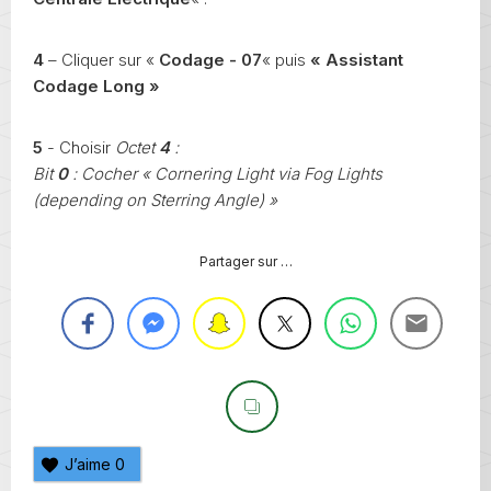
4
– Cliquer sur «
Codage - 07
« puis
« Assistant
Codage Long »
5
- Choisir
Octet
4
:
Bit
0
: Cocher « Cornering Light via Fog Lights
(depending on Sterring Angle) »
Partager sur …
J’aime
0