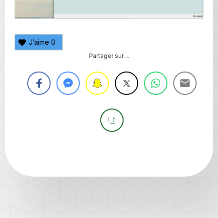
J’aime
0
Partager sur ...