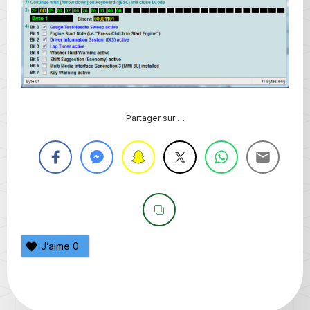
Partager sur …
J’aime
0