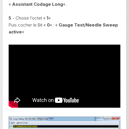
«
Assistant Codage Long
« .
5
- Choisir l’octet «
1
«
Puis cocher le Bit «
0
« : «
Gauge Test/Needle Sweep
active
«