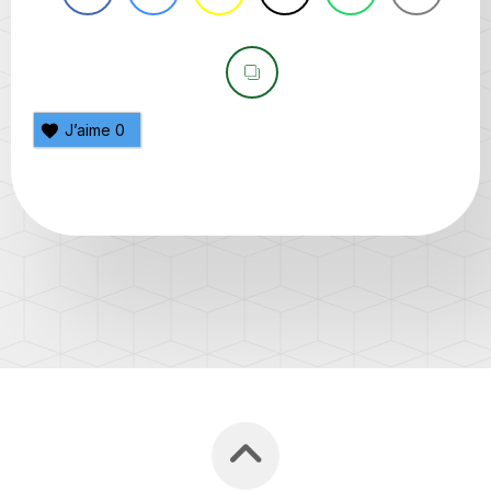
J’aime
0