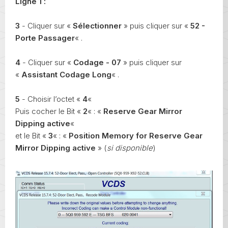
Ligne 1 :
3
- Cliquer sur «
Sélectionner
» puis cliquer sur «
52 -
Porte Passager
« .
4
- Cliquer sur «
Codage - 07
» puis cliquer sur
«
Assistant Codage Long
« .
5
- Choisir l’octet «
4
«
Puis cocher le Bit «
2
« : «
Reserve Gear Mirror
Dipping active
«
et le Bit «
3
« : «
Position Memory for Reserve Gear
Mirror Dipping active
» (
si disponible
)