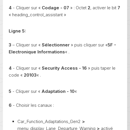
4
- Cliquer sur «
Codage - 07
» : Octet
2
, activer le bit
7
« heading_control_assistant »
Ligne 5:
3
– Cliquer sur «
Sélectionner
» puis cliquer sur «
5F -
Electronique Informations
« .
4
- Cliquer sur «
Security Access - 16
» puis taper le
code «
20103
« .
5
- Cliquer sur «
Adaptation - 10
«
6
- Choisir les canaux :
Car_Function_Adaptations_Gen2
>
menu_display_Lane_Departure_Warning
>
activé