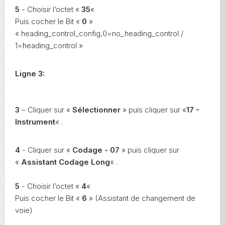
5
- Choisir l’octet «
35
«
Puis cocher le Bit «
0
»
« heading_control_config,0=no_heading_control /
1=heading_control »
Ligne 3:
3
– Cliquer sur «
Sélectionner
» puis cliquer sur «
17 -
Instrument
« .
4
- Cliquer sur «
Codage - 07
» puis cliquer sur
«
Assistant Codage Long
« .
5
- Choisir l’octet «
4
«
Puis cocher le Bit «
6
» (Assistant de changement de
voie)