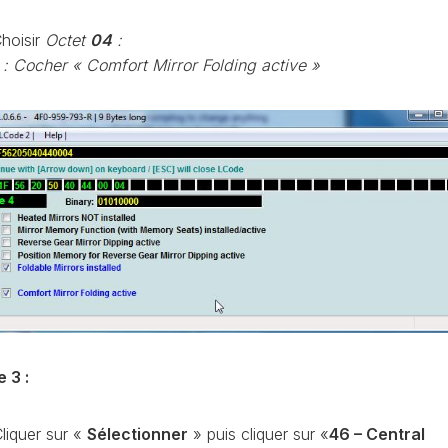
PURGE
REG
hoisir
Octet
04
:
DU
CIRCUIT
: Cocher « Comfort Mirror Folding active »
DE
REG
REFROIDISSEMENT
CONTRÔLE
REG
DES
VALEURS
DES
INJECTEURS
RAN
ADAPTATION
VALEUR
RAN
CORRECTION
INJECTEUR
RAN
COMMON
RAIL
e 3 :
SPORTER
RÉGLAGE
5)
DE
BASE
liquer sur «
Sélectionner
» puis cliquer sur «
46 – Central
SPORTER
DU