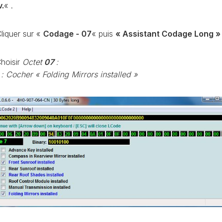
.
« .
CAPTEUR
D’ANGLE
SPORTER
G85
liquer sur «
Codage - 07
« puis
« Assistant Codage Long »
DÉBRIDER
SPORTER
LA
hoisir
Octet
07
:
VITESSE
: Cocher « Folding Mirrors installed »
MAXIMUM
(V-
MAX)
MISE
À
JOUR
GPS
AJOUT
LOGO
RADIO
DISCOVER
VCDS
VS