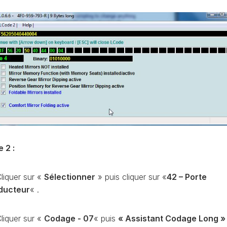
CONTRÔLE
DE
OCCO
PRESSION
TURBO
RAN
RÉINITIALISATION
DE
LA
PRESSION
S
DES
PNEUS
RÉINITIALISATION
/
RESET
e 2 :
DSG
O
VÉRIFIER
liquer sur «
Sélectionner
» puis cliquer sur «
42 – Porte
LE
AN
ducteur
« .
NOMBRE
DE
AN
LAUNCH
liquer sur «
Codage - 07
« puis
« Assistant Codage Long »
CONTROL