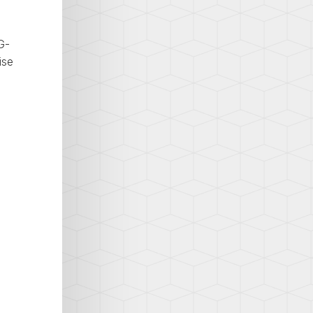
G-
ise