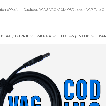
ivation d'Options Cachées VCDS VAG-COM OBDeleven VCP Tuto C
SEAT / CUPRA
SKODA
TUTOS / INFOS
PA
ROK
ALHAMBRA
CITIGO
ACTIVATION
(7N)
(1S)
APP
CONNECT
ON
ALTEA
ENYAQ
CARPLAY
(5P)
(NY)
LOGICIELS
LE
ARONA
FABIA
VAG
(KJ)
(6Y)
DÉBLOCAGE
DY
AROSA
FABIA
CABLE
(6H)
(5J)
VCDS
VAG-
ATECA
FABIA
COM