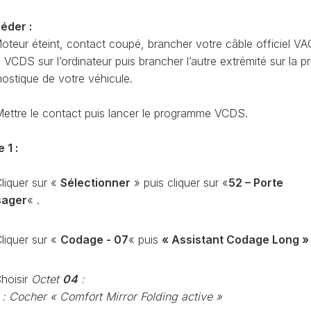
CODAGE
AT
éder :
REMISE
oteur éteint, contact coupé, brancher votre câble officiel VA
À
TON
ZÉRO
CDS sur l’ordinateur puis brancher l’autre extrémité sur la pr
ENTRETIEN
nostique de votre véhicule.
VIDANGE
QU’EST-
ettre le contact puis lancer le programme VCDS.
CE
QUE
 1 :
LA
PROTECTION
SFD
liquer sur «
Sélectionner
» puis cliquer sur «
52 – Porte
?
sager
« .
CONTRÔLER
LE
liquer sur «
Codage - 07
« puis
« Assistant Codage Long »
KILOMÉTRAGE
RÉGÉNÉRATION
hoisir
Octet
04
:
DU
: Cocher « Comfort Mirror Folding active »
FAP