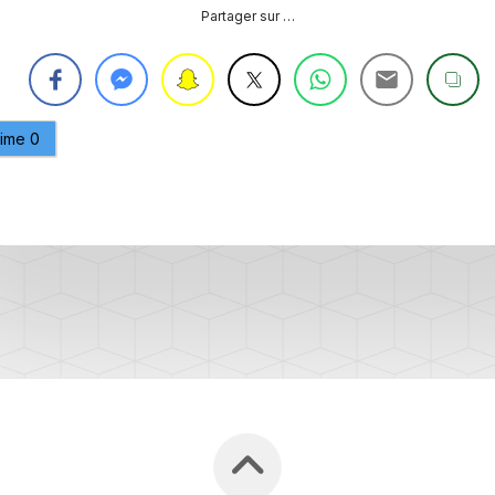
OBDELEVEN
Partager sur …
PLATEFORME
MQB
aime
0