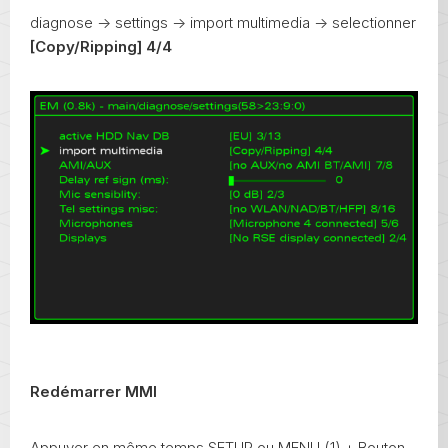
diagnose -> settings -> import multimedia -> selectionner
[Copy/Ripping] 4/4
Redémarrer MMI
Appuyer en même temps SETUP ou MENU (1) + Bouton