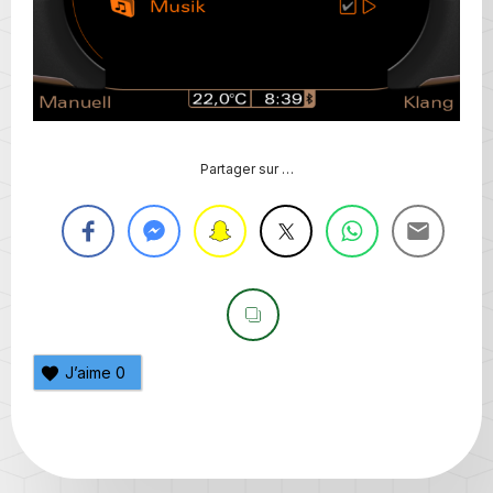
Partager sur …
J’aime
0