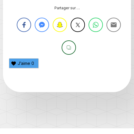
Partager sur …
J’aime
0