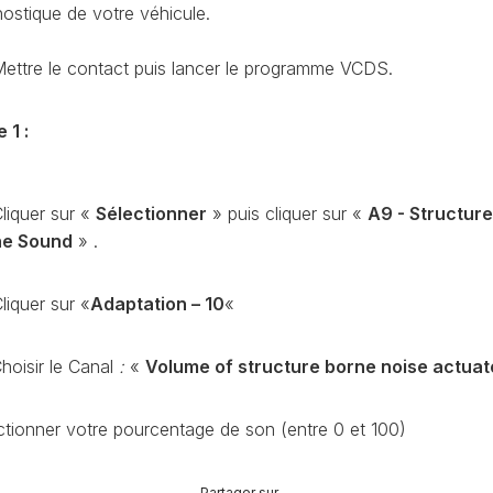
nostique de votre véhicule.
CODAGE
AT
REMISE
ettre le contact puis lancer le programme VCDS.
À
TON
ZÉRO
ENTRETIEN
 1 :
VIDANGE
QU’EST-
CE
liquer sur «
Sélectionner
» puis cliquer sur «
A9 - Structure
QUE
ne Sound
» .
LA
PROTECTION
SFD
liquer sur «
Adaptation – 10
«
?
CONTRÔLER
Choisir le Canal
:
«
Volume of structure borne noise actuat
LE
KILOMÉTRAGE
RÉGÉNÉRATION
ctionner votre pourcentage de son (entre 0 et 100)
DU
FAP
Partager sur …