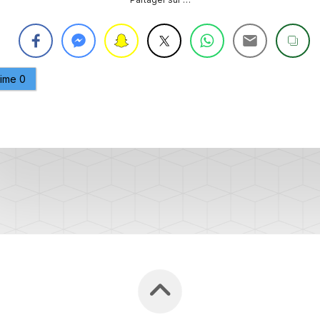
CONTRÔLE
DE
OCCO
PRESSION
TURBO
RAN
RÉINITIALISATION
aime
0
DE
LA
PRESSION
S
DES
PNEUS
RÉINITIALISATION
/
RESET
DSG
O
VÉRIFIER
LE
AN
NOMBRE
DE
AN
LAUNCH
CONTROL