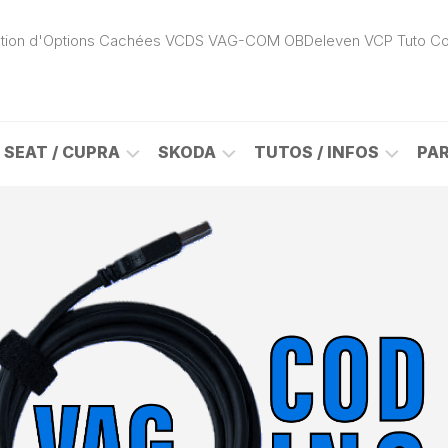
ivation d'Options Cachées VCDS VAG-COM OBDeleven VCP Tuto C
SEAT / CUPRA
SKODA
TUTOS / INFOS
PA
ROK
ALHAMBRA
CITIGO
ACTIVATION
(7N)
(1S)
APP
CONNECT
ON
ALTEA
ENYAQ
CARPLAY
(5P)
(NY)
LOGICIELS
LE
ARONA
FABIA
VAG
(KJ)
(6Y)
DÉBLOCAGE
DY
AROSA
FABIA
CABLE
(6H)
(5J)
VCDS
VAG-
ATECA
FABIA
COM