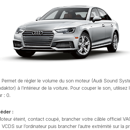
ET
LEON
OCTAVIA
UTILISATION
(1P)
4
(NX)
VCDS
LEON
:
(5F)
RAPID
EFFACER
(NH)
LEON
LES
4
CODES
ROOMSTER
(KL)
DÉFAUTS
(5J)
MII
VCDS
SCALA
(1S)
:
(NW)
LA
LE
TARRACO
SUPERB
PRIORITÉ
 Permet de régler le volume du son moteur (Audi Sound Syst
(KN)
(3U)
D’UN
aktor) à l’intérieur de la voiture. Pour couper le son, utilisez 
AT
CODE
TOLEDO
SUPERB
DÉFAUT
r : 0.
(5P)
(3T)
AT
COMMENT
TOLEDO
SUPERB
FAIRE
éder :
(NH)
(3V)
UNE
oteur éteint, contact coupé, brancher votre câble officiel VA
AT
SAUVEGARDE
YETI
CDS sur l’ordinateur puis brancher l’autre extrémité sur la pr
AVANT
(5L)