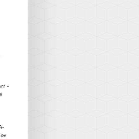
em -
la
G-
ise