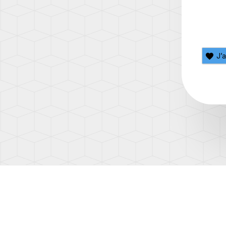
Q7
(AW1)
(4L)
SCIR
Q7
(13)
(4M)
SHA
J’
Q8
(7N)
(4M)
T-
R8
CROS
(42)
(C1)
TT
T-
(8N)
ROC
(A1)
TT
(8J)
TAIG
(CS)
TT
(8S)
TIGU
(5N)
TIGU
2