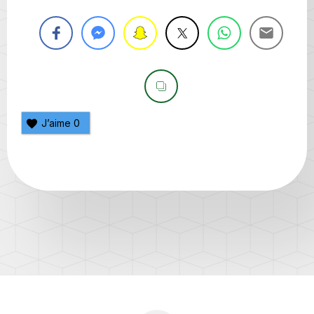
J’aime
0