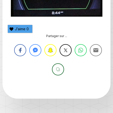
J’aime
0
Partager sur ...