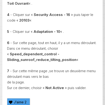
Toit Ouvrant
« .
4
- Cliquer sur «
Security Access - 16
» puis taper le
code «
20103
«
5
- Cliquer sur «
Adaptation - 10
« .
6
- Sur cette page, tout en haut, il y a un menu déroulant.
Dans ce menu déroulant, choisir
«
Speed_dependent_control -
Sliding_sunroof_reduce_tilting_position
«
7
- Sur cette même page ,se trouve un deuxième menu
déroulant mais vers le bas
de la page.
Sur ce dernier, choisir «
Not Active
» puis valider.
J’aime
2