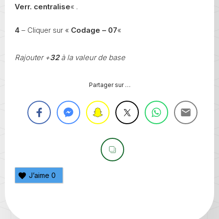
Verr. centralise
« .
4
– Cliquer sur «
Codage – 07
«
Rajouter +
32
à la valeur de base
Partager sur …
J’aime
0