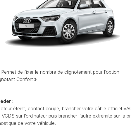
ET
LEON
OCTAVIA
UTILISATION
(1P)
4
(NX)
VCDS
LEON
:
(5F)
RAPID
EFFACER
(NH)
LEON
LES
4
CODES
ROOMSTER
(KL)
DÉFAUTS
(5J)
MII
VCDS
SCALA
(1S)
:
(NW)
Permet de fixer le nombre de clignotement pour l’option
LA
LE
TARRACO
SUPERB
PRIORITÉ
ignotant Confort »
(KN)
(3U)
D’UN
AT
CODE
TOLEDO
SUPERB
DÉFAUT
(5P)
(3T)
éder :
AT
COMMENT
TOLEDO
oteur éteint, contact coupé, brancher votre câble officiel VA
SUPERB
FAIRE
(NH)
(3V)
CDS sur l’ordinateur puis brancher l’autre extrémité sur la pr
UNE
AT
SAUVEGARDE
nostique de votre véhicule.
YETI
AVANT
(5L)