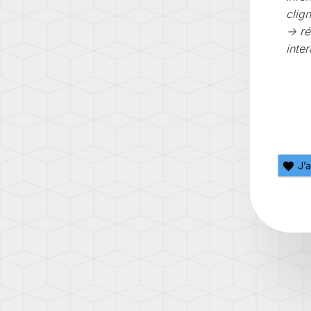
(AD1)
clig
TOUA
-> r
(7L)
inter
TOUA
(7P)
TOUA
3
(CR)
TOU
J’
(1T)
TOU
(1T3)
TOU
(2T)
TRAN
(T4/T
TRAN