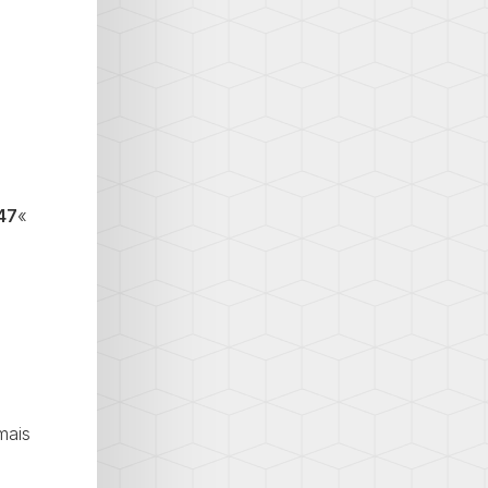
47
«
mais