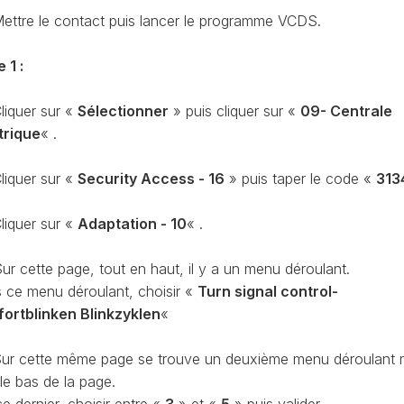
CODAGE
AT
ettre le contact puis lancer le programme VCDS.
REMISE
À
TON
 1 :
ZÉRO
ENTRETIEN
liquer sur «
Sélectionner
» puis cliquer sur «
09- Centrale
VIDANGE
trique
« .
QU’EST-
CE
liquer sur «
Security Access - 16
» puis taper le code «
313
QUE
LA
PROTECTION
liquer sur «
Adaptation - 10
« .
SFD
?
ur cette page, tout en haut, il y a un menu déroulant.
CONTRÔLER
 ce menu déroulant, choisir «
Turn signal control-
LE
ortblinken Blinkzyklen
«
KILOMÉTRAGE
RÉGÉNÉRATION
ur cette même page se trouve un deuxième menu déroulant 
DU
le bas de la page.
FAP
e dernier, choisir entre «
3
» et «
5
» puis valider.