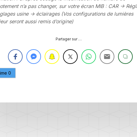
notement n’a pas changer, sur votre écran MIB : CAR -> Rég
PURGE
REG
DU
églages usine -> éclairages (Vos configurations de lumières
CIRCUIT
ieur seront aussi remis d’origine)
DE
REG
REFROIDISSEMENT
Partager sur …
CONTRÔLE
REG
DES
VALEURS
DES
INJECTEURS
RAN
aime
0
ADAPTATION
VALEUR
RAN
CORRECTION
INJECTEUR
RAN
COMMON
RAIL
SPORTER
RÉGLAGE
5)
DE
BASE
SPORTER
DU