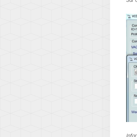
Q7
(AW1)
(4L)
SCIR
Q7
(13)
(4M)
SHA
Q8
(7N)
(4M)
T-
R8
CROS
(42)
(C1)
TT
T-
(8N)
ROC
(A1)
TT
(8J)
TAIG
(CS)
TT
(8S)
TIGU
(5N)
TIGU
2
Info