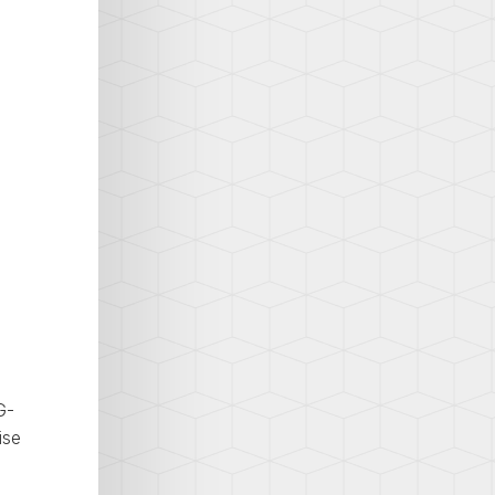
G-
ise