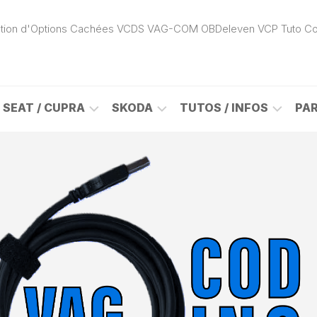
ivation d'Options Cachées VCDS VAG-COM OBDeleven VCP Tuto C
SEAT / CUPRA
SKODA
TUTOS / INFOS
PA
ROK
ALHAMBRA
CITIGO
ACTIVATION
(7N)
(1S)
APP
CONNECT
ON
ALTEA
ENYAQ
CARPLAY
(5P)
(NY)
LOGICIELS
LE
ARONA
FABIA
VAG
(KJ)
(6Y)
DÉBLOCAGE
DY
AROSA
FABIA
CABLE
(6H)
(5J)
VCDS
VAG-
ATECA
FABIA
COM