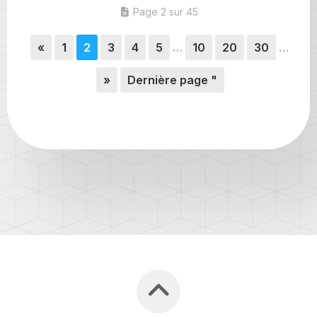
Page 2 sur 45
«
1
2
3
4
5
…
10
20
30
…
»
Dernière page "