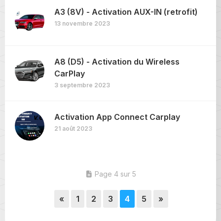
A3 (8V) - Activation AUX-IN (retrofit)
13 novembre 2023
A8 (D5) - Activation du Wireless
CarPlay
3 septembre 2023
Activation App Connect Carplay
21 août 2023
Page 4 sur 5
«
1
2
3
4
5
»