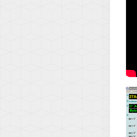
Q7
(AW1)
(4L)
SCIR
Q7
(13)
(4M)
SHA
Q8
(7N)
(4M)
T-
R8
CROS
(42)
(C1)
TT
T-
(8N)
ROC
(A1)
TT
(8J)
TAIG
(CS)
TT
(8S)
TIGU
(5N)
TIGU
2