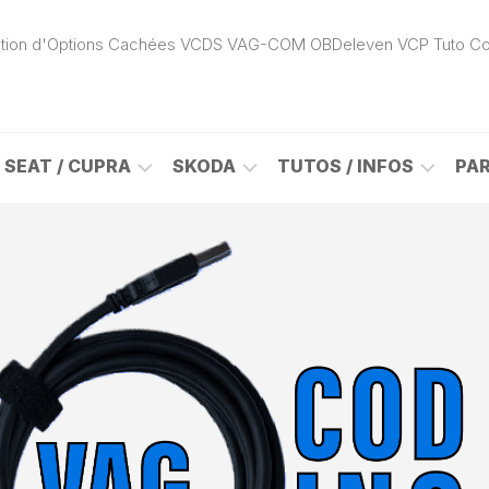
ivation d'Options Cachées VCDS VAG-COM OBDeleven VCP Tuto C
SEAT / CUPRA
SKODA
TUTOS / INFOS
PA
ROK
ALHAMBRA
CITIGO
ACTIVATION
(7N)
(1S)
APP
CONNECT
ON
ALTEA
ENYAQ
CARPLAY
(5P)
(NY)
LOGICIELS
LE
ARONA
FABIA
VAG
(KJ)
(6Y)
DÉBLOCAGE
DY
AROSA
FABIA
CABLE
(6H)
(5J)
VCDS
VAG-
ATECA
FABIA
COM