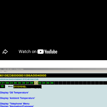
CONTRÔLE
DE
OCCO
PRESSION
TURBO
RAN
RÉINITIALISATION
DE
LA
PRESSION
S
DES
PNEUS
RÉINITIALISATION
/
RESET
DSG
O
VÉRIFIER
LE
AN
NOMBRE
DE
AN
LAUNCH
CONTROL