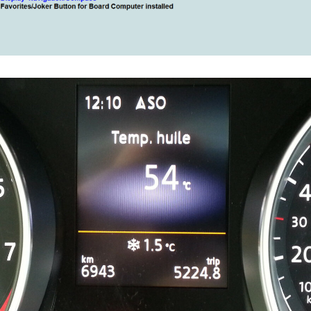
PURGE
REG
DU
CIRCUIT
DE
REG
REFROIDISSEMENT
CONTRÔLE
REG
DES
VALEURS
DES
INJECTEURS
RAN
ADAPTATION
VALEUR
RAN
CORRECTION
INJECTEUR
RAN
COMMON
RAIL
SPORTER
RÉGLAGE
5)
DE
BASE
SPORTER
DU