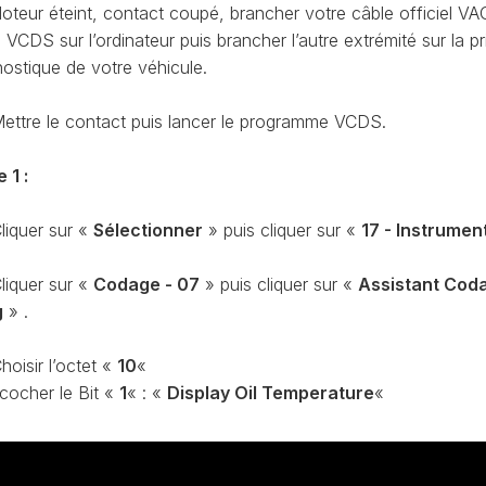
CODAGE
oteur éteint, contact coupé, brancher votre câble officiel VA
AT
CDS sur l’ordinateur puis brancher l’autre extrémité sur la pr
REMISE
nostique de votre véhicule.
À
TON
ZÉRO
ENTRETIEN
ettre le contact puis lancer le programme VCDS.
VIDANGE
QU’EST-
 1 :
CE
QUE
liquer sur «
Sélectionner
» puis cliquer sur «
17 - Instrumen
LA
PROTECTION
SFD
liquer sur «
Codage - 07
» puis cliquer sur «
Assistant Cod
?
g
» .
CONTRÔLER
LE
hoisir l’octet «
10
«
KILOMÉTRAGE
 cocher le Bit «
1
« : «
Display Oil Temperature
«
RÉGÉNÉRATION
DU
FAP