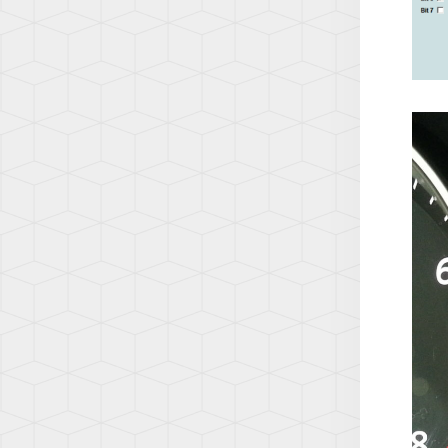
(AD1)
TOUA
(7L)
TOUA
(7P)
TOUA
3
(CR)
TOU
(1T)
TOU
(1T3)
TOU
(2T)
TRAN
(T4/T
TRAN