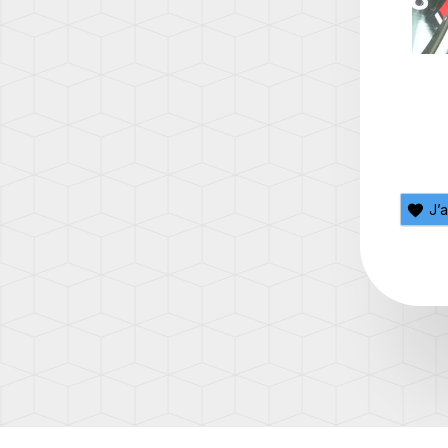
(T5.1)
TRAN
(T6)
TRAN
(T6.1)
UP!
(1S)
J’