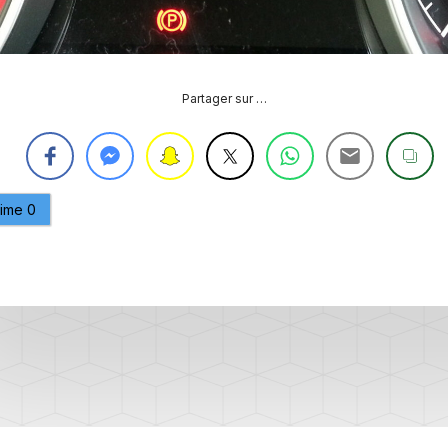
CAPTEUR
D’ANGLE
SPORTER
G85
DÉBRIDER
SPORTER
Partager sur …
LA
VITESSE
MAXIMUM
(V-
MAX)
aime
0
MISE
À
JOUR
GPS
AJOUT
LOGO
RADIO
DISCOVER
VCDS
VS