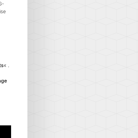
G-
ise
ts
« .
age