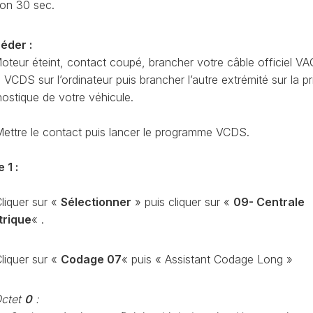
ron 30 sec.
CODAGE
AT
REMISE
éder :
À
TON
ZÉRO
oteur éteint, contact coupé, brancher votre câble officiel VA
ENTRETIEN
CDS sur l’ordinateur puis brancher l’autre extrémité sur la pr
VIDANGE
nostique de votre véhicule.
QU’EST-
CE
ettre le contact puis lancer le programme VCDS.
QUE
LA
 1 :
PROTECTION
SFD
?
liquer sur «
Sélectionner
» puis cliquer sur «
09- Centrale
CONTRÔLER
trique
« .
LE
KILOMÉTRAGE
liquer sur «
Codage 07
« puis « Assistant Codage Long »
RÉGÉNÉRATION
DU
FAP
ctet
0
: