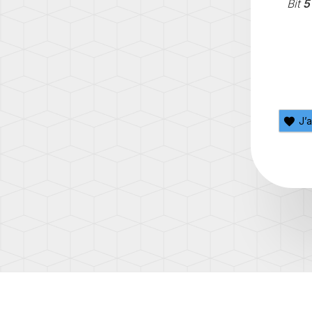
Bit
5
Q7
(AW1)
(4L)
SCIR
Q7
(13)
(4M)
SHA
Q8
(7N)
(4M)
T-
R8
J’
CROS
(42)
(C1)
TT
T-
(8N)
ROC
(A1)
TT
(8J)
TAIG
(CS)
TT
(8S)
TIGU
(5N)
TIGU
2