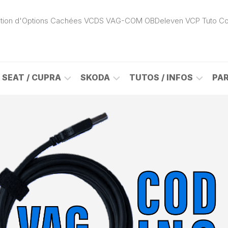
ivation d'Options Cachées VCDS VAG-COM OBDeleven VCP Tuto C
SEAT / CUPRA
SKODA
TUTOS / INFOS
PA
ROK
ALHAMBRA
CITIGO
ACTIVATION
(7N)
(1S)
APP
CONNECT
ON
ALTEA
ENYAQ
CARPLAY
(5P)
(NY)
LOGICIELS
LE
ARONA
FABIA
VAG
(KJ)
(6Y)
DÉBLOCAGE
DY
AROSA
FABIA
CABLE
(6H)
(5J)
VCDS
VAG-
ATECA
FABIA
COM