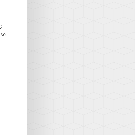
G-
ise