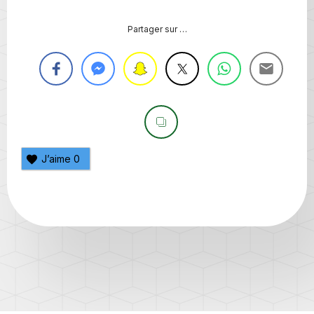
Partager sur …
J’aime
0