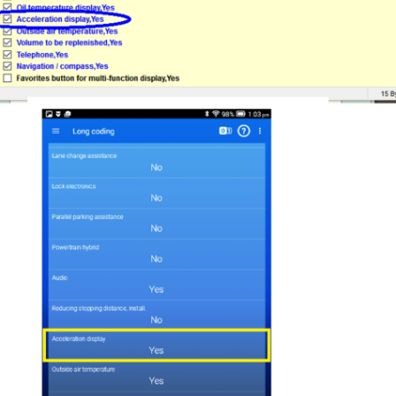
CONTRÔLE
DE
OCCO
PRESSION
TURBO
RAN
RÉINITIALISATION
DE
LA
PRESSION
S
DES
PNEUS
RÉINITIALISATION
/
RESET
DSG
O
VÉRIFIER
LE
AN
NOMBRE
DE
AN
LAUNCH
CONTROL