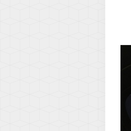
(AD1)
TOUA
(7L)
TOUA
(7P)
TOUA
3
(CR)
TOU
(1T)
TOU
(1T3)
TOU
(2T)
TRAN
(T4/T
TRAN