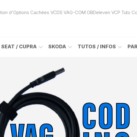
ivation d'Options Cachées VCDS VAG-COM OBDeleven VCP Tuto C
SEAT / CUPRA
SKODA
TUTOS / INFOS
PA
ROK
ALHAMBRA
CITIGO
ACTIVATION
(7N)
(1S)
APP
CONNECT
ON
ALTEA
ENYAQ
CARPLAY
(5P)
(NY)
LOGICIELS
LE
ARONA
FABIA
VAG
(KJ)
(6Y)
DÉBLOCAGE
DY
AROSA
FABIA
CABLE
(6H)
(5J)
VCDS
VAG-
ATECA
FABIA
COM