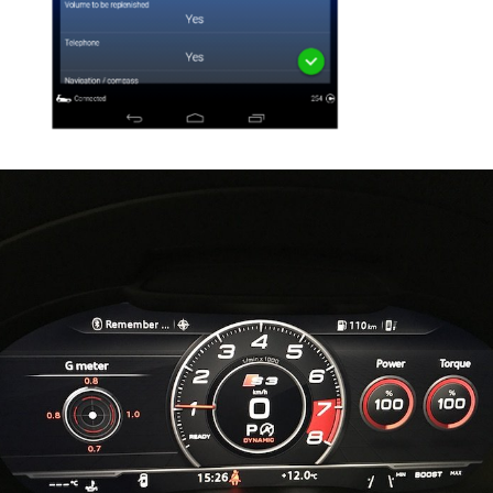
PURGE
REG
DU
CIRCUIT
DE
REG
REFROIDISSEMENT
CONTRÔLE
REG
DES
VALEURS
DES
INJECTEURS
RAN
ADAPTATION
VALEUR
RAN
CORRECTION
INJECTEUR
RAN
COMMON
RAIL
SPORTER
RÉGLAGE
5)
DE
BASE
SPORTER
DU