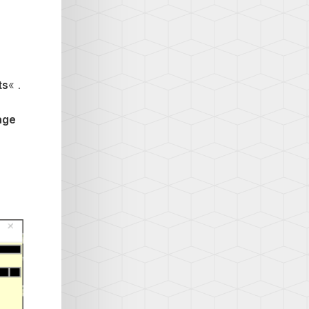
ts
« .
age