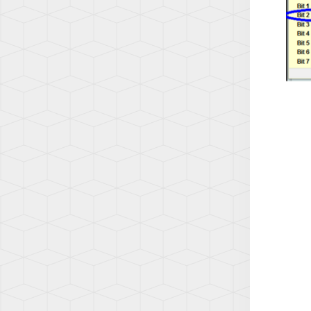
Q7
(AW1)
(4L)
SCIR
Q7
(13)
(4M)
SHA
Q8
(7N)
(4M)
T-
R8
CROS
(42)
(C1)
TT
T-
(8N)
ROC
(A1)
TT
(8J)
TAIG
(CS)
TT
(8S)
TIGU
(5N)
TIGU
2