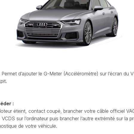
ET
LEON
OCTAVIA
UTILISATION
(1P)
4
(NX)
VCDS
LEON
:
(5F)
RAPID
EFFACER
(NH)
LEON
LES
4
CODES
ROOMSTER
(KL)
DÉFAUTS
(5J)
MII
VCDS
SCALA
(1S)
:
(NW)
 Permet d’ajouter le G-Meter (Accéléromètre) sur l’écran du Vi
LA
LE
TARRACO
SUPERB
PRIORITÉ
pit.
(KN)
(3U)
D’UN
AT
CODE
TOLEDO
SUPERB
DÉFAUT
(5P)
(3T)
éder :
AT
COMMENT
TOLEDO
oteur éteint, contact coupé, brancher votre câble officiel VA
SUPERB
FAIRE
(NH)
(3V)
CDS sur l’ordinateur puis brancher l’autre extrémité sur la pr
UNE
AT
SAUVEGARDE
nostique de votre véhicule.
YETI
AVANT
(5L)