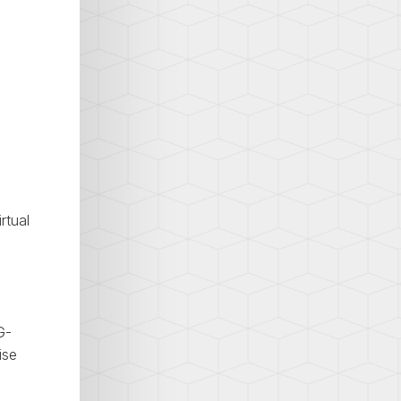
rtual
G-
ise