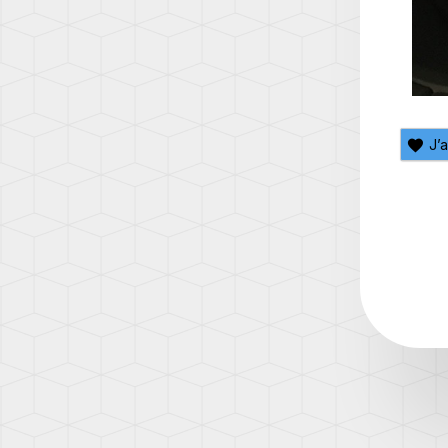
(T5.1)
TRAN
(T6)
TRAN
(T6.1)
J’
UP!
(1S)