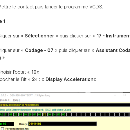
CODAGE
AT
ettre le contact puis lancer le programme VCDS.
REMISE
À
TON
 1 :
ZÉRO
ENTRETIEN
liquer sur «
Sélectionner
» puis cliquer sur «
17 - Instrumen
VIDANGE
QU’EST-
liquer sur «
Codage - 07
» puis cliquer sur «
Assistant Cod
CE
g
» .
QUE
LA
PROTECTION
hoisir l’octet «
10
«
SFD
 cocher le Bit «
2
« : «
Display Acceleration
«
?
CONTRÔLER
LE
KILOMÉTRAGE
RÉGÉNÉRATION
DU
FAP