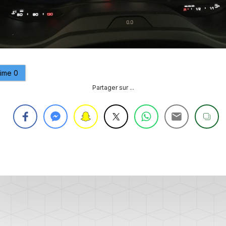
CAPTEUR
D’ANGLE
SPORTER
G85
DÉBRIDER
SPORTER
LA
VITESSE
aime
0
MAXIMUM
(V-
Partager sur ...
MAX)
MISE
À
JOUR
GPS
AJOUT
LOGO
RADIO
DISCOVER
VCDS
VS